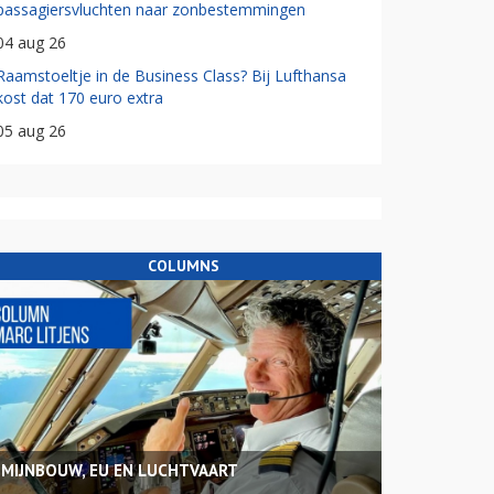
passagiersvluchten naar zonbestemmingen
04 aug 26
Raamstoeltje in de Business Class? Bij Lufthansa
kost dat 170 euro extra
05 aug 26
COLUMNS
MIJNBOUW, EU EN LUCHTVAART