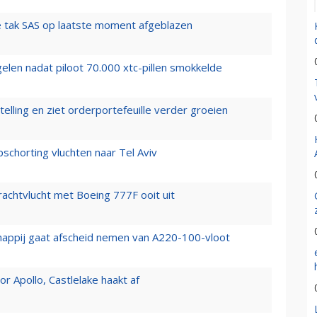
 tak SAS op laatste moment afgeblazen
elen nadat piloot 70.000 xtc-pillen smokkelde
elling en ziet orderportefeuille verder groeien
chorting vluchten naar Tel Aviv
vrachtvlucht met Boeing 777F ooit uit
happij gaat afscheid nemen van A220-100-vloot
 Apollo, Castlelake haakt af