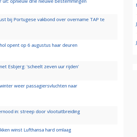
er uit: opnieuw drie nieuwe bestemmingen
rust bij Portugese vakbond over overname TAP te
hol opent op 6 augustus haar deuren
t Esbjerg: 'scheelt zeven uur rijden'
 winter weer passagiersvluchten naar
ernood in: streep door vlootuitbreiding
ukken winst Lufthansa hard omlaag