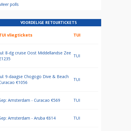
Meer polls
VOORDELIGE RETOURTICKETS
TUI vliegtickets
TUI
Jul: 8-dg cruise Oost Middellandse Zee
TUI
€1235
Jul: 9-daagse Chogogo Dive & Beach
TUI
Curacao €1056
Sep: Amsterdam - Curacao €569
TUI
Sep: Amsterdam - Aruba €614
TUI