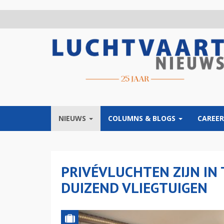
Overslaan
en
naar
de
inhoud
gaan
NIEUWS
COLUMNS & BLOGS
CAREER
PRIVÉVLUCHTEN ZIJN IN 
DUIZEND VLIEGTUIGEN