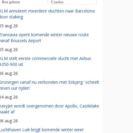
Best gelezen
Crashes
KLM annuleert meerdere vluchten naar Barcelona
door staking
05 aug 26
Transavia opent komende winter nieuwe route
vanaf Brussels Airport
05 aug 26
KLM stelt eerste commerciële vlucht met Airbus
A350-900 uit
06 aug 26
Groningen vanaf nu verbonden met Esbjerg: 'scheelt
zeven uur rijden'
04 aug 26
easyJet wordt overgenomen door Apollo, Castlelake
haakt af
06 aug 26
Luchthaven Luik krijgt komende winter weer