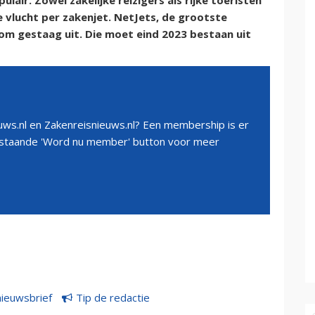
ulair. Zowel zakelijke reizigers als rijke toeristen
vlucht per zakenjet. NetJets, de grootste
om gestaag uit. Die moet eind 2023 bestaan uit
ws.nl en Zakenreisnieuws.nl? Een membership is er
erstaande 'Word nu member' button voor meer
nieuwsbrief
Tip de redactie