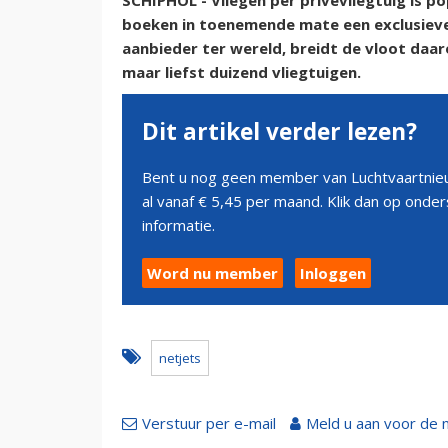
SCHIPHOL - Vliegen per privévliegtuig is pop
boeken in toenemende mate een exclusieve 
aanbieder ter wereld, breidt de vloot daar
maar liefst duizend vliegtuigen.
Dit artikel verder lezen?
Bent u nog geen member van Luchtvaartnieu
al vanaf € 5,45 per maand. Klik dan op ond
informatie.
Word nu member
Inloggen
netjets
Verstuur per e-mail
Meld u aan voor de 