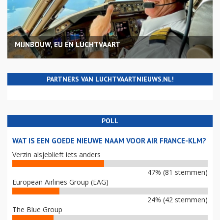
MIJNBOUW, EU EN LUCHTVAART
PARTNERS VAN LUCHTVAARTNIEUWS.NL!
POLL
WAT IS EEN GOEDE NIEUWE NAAM VOOR AIR FRANCE-KLM?
Verzin alsjeblieft iets anders
47% (81 stemmen)
European Airlines Group (EAG)
24% (42 stemmen)
The Blue Group