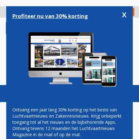
Overslaan
en
x
Digitaal Magazine
Registreer
Check in
naar
Profiteer nu van 30% korting
de
inhoud
gaan
Magazine
Podcasts
Vacatures
Toggl
naviga
Ontvang een jaar lang 30% korting op het beste van
Luchtvaartnieuws en Zakenreisnieuws. Krijg onbeperkt
toegang tot al het nieuws en de bijbehorende Apps.
TE KOOP: VOORMALIG
Ontvang tevens 12 maanden het Luchtvaartnieuws
PRIVÉVLIEGTUIG ELVIS
Magazine in de mail of op de mat.