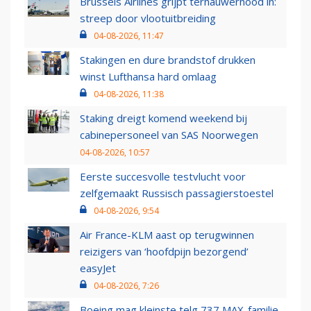
Brussels Airlines grijpt ternauwernood in:
streep door vlootuitbreiding
04-08-2026, 11:47
Stakingen en dure brandstof drukken
winst Lufthansa hard omlaag
04-08-2026, 11:38
Staking dreigt komend weekend bij
cabinepersoneel van SAS Noorwegen
04-08-2026, 10:57
Eerste succesvolle testvlucht voor
zelfgemaakt Russisch passagierstoestel
04-08-2026, 9:54
Air France-KLM aast op terugwinnen
reizigers van ‘hoofdpijn bezorgend’
easyJet
04-08-2026, 7:26
Boeing mag kleinste telg 737 MAX-familie