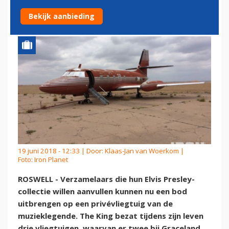
PRESLEY
Bekijk aanbieding
19 juni 2018 - 12:33 | Door:
Klaas-Jan van Woerkom
|
Foto: Iron Planet
ROSWELL - Verzamelaars die hun Elvis Presley-
collectie willen aanvullen kunnen nu een bod
uitbrengen op een privévliegtuig van de
muzieklegende. The King bezat tijdens zijn leven
drie vliegtuigen, waarvan er twee bij Graceland