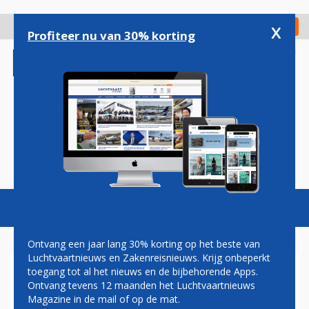
Overslaan
en
x
Digitaal Magazine
Registreer
Check in
naar
Profiteer nu van 30% korting
de
inhoud
gaan
Magazine
Podcasts
Vacatures
Toggl
naviga
Ontvang een jaar lang 30% korting op het beste van
Luchtvaartnieuws en Zakenreisnieuws. Krijg onbeperkt
toegang tot al het nieuws en de bijbehorende Apps.
SONDE STUURT EERSTE
Ontvang tevens 12 maanden het Luchtvaartnieuws
BEELDEN VAN RUIMTEROTS
Magazine in de mail of op de mat.