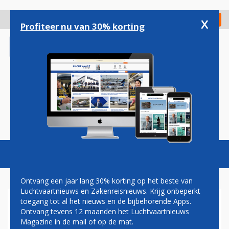
Overslaan
en
x
Digitaal Magazine
Registreer
Check in
naar
Profiteer nu van 30% korting
de
inhoud
gaan
Magazine
Podcasts
Vacatures
Toggl
naviga
Ontvang een jaar lang 30% korting op het beste van
Luchtvaartnieuws en Zakenreisnieuws. Krijg onbeperkt
toegang tot al het nieuws en de bijbehorende Apps.
AIRBUS ZIET WINST DALEN
Ontvang tevens 12 maanden het Luchtvaartnieuws
DOOR HOGERE KOSTEN
Magazine in de mail of op de mat.