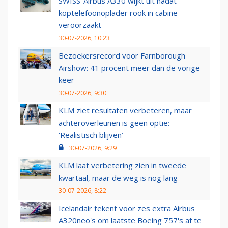
SWISS-Airbus A330 wijkt uit nadat
koptelefoonoplader rook in cabine
veroorzaakt
30-07-2026, 10:23
Bezoekersrecord voor Farnborough
Airshow: 41 procent meer dan de vorige
keer
30-07-2026, 9:30
KLM ziet resultaten verbeteren, maar
achteroverleunen is geen optie:
‘Realistisch blijven’
30-07-2026, 9:29
KLM laat verbetering zien in tweede
kwartaal, maar de weg is nog lang
30-07-2026, 8:22
Icelandair tekent voor zes extra Airbus
A320neo's om laatste Boeing 757's af te