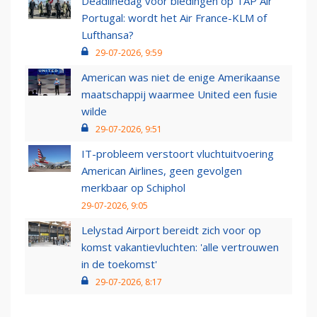
Deadlinedag voor biedingen op TAP Air
Portugal: wordt het Air France-KLM of
Lufthansa?
29-07-2026, 9:59
American was niet de enige Amerikaanse
maatschappij waarmee United een fusie
wilde
29-07-2026, 9:51
IT-probleem verstoort vluchtuitvoering
American Airlines, geen gevolgen
merkbaar op Schiphol
29-07-2026, 9:05
Lelystad Airport bereidt zich voor op
komst vakantievluchten: 'alle vertrouwen
in de toekomst'
29-07-2026, 8:17