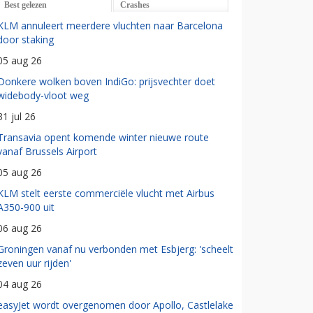
Best gelezen
Crashes
KLM annuleert meerdere vluchten naar Barcelona
door staking
05 aug 26
Donkere wolken boven IndiGo: prijsvechter doet
widebody-vloot weg
31 jul 26
Transavia opent komende winter nieuwe route
vanaf Brussels Airport
05 aug 26
KLM stelt eerste commerciële vlucht met Airbus
A350-900 uit
06 aug 26
Groningen vanaf nu verbonden met Esbjerg: 'scheelt
zeven uur rijden'
04 aug 26
easyJet wordt overgenomen door Apollo, Castlelake