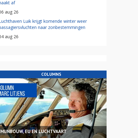
haakt af
06 aug 26
Luchthaven Luik krijgt komende winter weer
passagiersvluchten naar zonbestemmingen
04 aug 26
COLUMNS
MIJNBOUW, EU EN LUCHTVAART