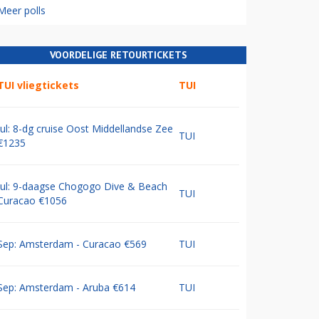
Meer polls
VOORDELIGE RETOURTICKETS
TUI vliegtickets
TUI
Jul: 8-dg cruise Oost Middellandse Zee
TUI
€1235
Jul: 9-daagse Chogogo Dive & Beach
TUI
Curacao €1056
Sep: Amsterdam - Curacao €569
TUI
Sep: Amsterdam - Aruba €614
TUI