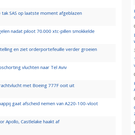
 tak SAS op laatste moment afgeblazen
elen nadat piloot 70.000 xtc-pillen smokkelde
elling en ziet orderportefeuille verder groeien
chorting vluchten naar Tel Aviv
vrachtvlucht met Boeing 777F ooit uit
happij gaat afscheid nemen van A220-100-vloot
 Apollo, Castlelake haakt af