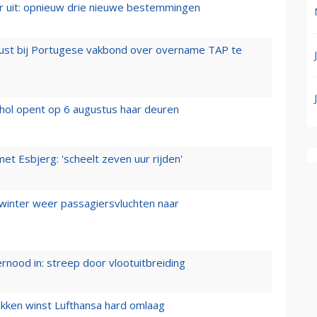
er uit: opnieuw drie nieuwe bestemmingen
rust bij Portugese vakbond over overname TAP te
hol opent op 6 augustus haar deuren
t Esbjerg: 'scheelt zeven uur rijden'
 winter weer passagiersvluchten naar
ernood in: streep door vlootuitbreiding
ukken winst Lufthansa hard omlaag