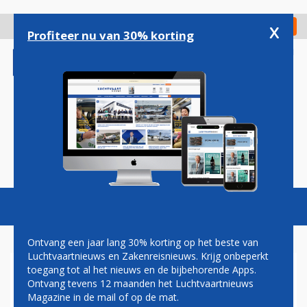
Overslaan
en
x
Digitaal Magazine
Registreer
Check in
naar
Profiteer nu van 30% korting
de
inhoud
gaan
Magazine
Podcasts
Vacatures
Toggl
naviga
Ontvang een jaar lang 30% korting op het beste van
Luchtvaartnieuws en Zakenreisnieuws. Krijg onbeperkt
toegang tot al het nieuws en de bijbehorende Apps.
BOEING OVERWEEGT
Ontvang tevens 12 maanden het Luchtvaartnieuws
MILJARDENDEAL VOOR
Magazine in de mail of op de mat.