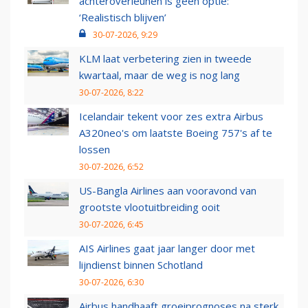
achteroverleunen is geen optie:
‘Realistisch blijven’
30-07-2026, 9:29
KLM laat verbetering zien in tweede
kwartaal, maar de weg is nog lang
30-07-2026, 8:22
Icelandair tekent voor zes extra Airbus
A320neo's om laatste Boeing 757's af te
lossen
30-07-2026, 6:52
US-Bangla Airlines aan vooravond van
grootste vlootuitbreiding ooit
30-07-2026, 6:45
AIS Airlines gaat jaar langer door met
lijndienst binnen Schotland
30-07-2026, 6:30
Airbus handhaaft groeiprognoses na sterk