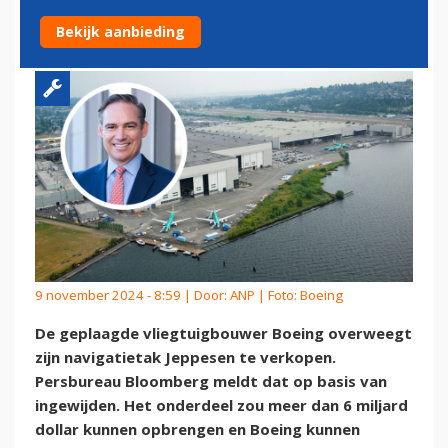
NAVIGATIETAK JEPPESEN
Bekijk aanbieding
9 november 2024 - 8:59 | Door:
ANP
| Foto: Boeing
De geplaagde vliegtuigbouwer Boeing overweegt
zijn navigatietak Jeppesen te verkopen.
Persbureau Bloomberg meldt dat op basis van
ingewijden. Het onderdeel zou meer dan 6 miljard
dollar kunnen opbrengen en Boeing kunnen