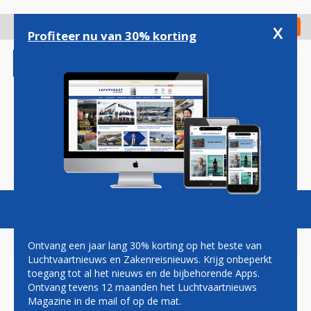
Overslaan
en
x
Digitaal Magazine
Registreer
Check in
naar
Profiteer nu van 30% korting
de
inhoud
gaan
Magazine
Podcasts
Vacatures
Toggl
naviga
Ontvang een jaar lang 30% korting op het beste van
Luchtvaartnieuws en Zakenreisnieuws. Krijg onbeperkt
toegang tot al het nieuws en de bijbehorende Apps.
CSERIES NU OPGENOMEN IN
Ontvang tevens 12 maanden het Luchtvaartnieuws
AIRBUS-PRODUCTAANBOD
Magazine in de mail of op de mat.