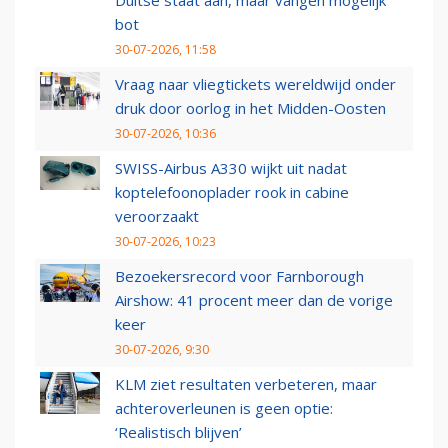
Duitse staat aan, maar vangen mogelijk
bot
30-07-2026, 11:58
Vraag naar vliegtickets wereldwijd onder
druk door oorlog in het Midden-Oosten
30-07-2026, 10:36
SWISS-Airbus A330 wijkt uit nadat
koptelefoonoplader rook in cabine
veroorzaakt
30-07-2026, 10:23
Bezoekersrecord voor Farnborough
Airshow: 41 procent meer dan de vorige
keer
30-07-2026, 9:30
KLM ziet resultaten verbeteren, maar
achteroverleunen is geen optie:
‘Realistisch blijven’