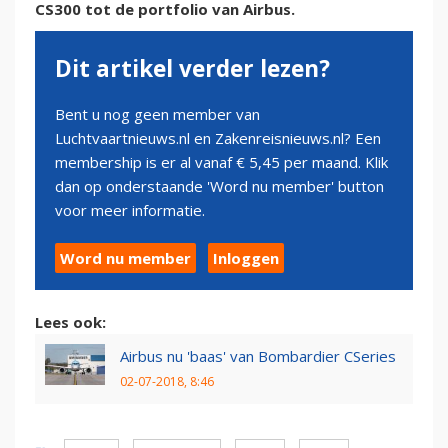
CS300 tot de portfolio van Airbus.
Dit artikel verder lezen?
Bent u nog geen member van
Luchtvaartnieuws.nl en Zakenreisnieuws.nl? Een
membership is er al vanaf € 5,45 per maand. Klik
dan op onderstaande 'Word nu member' button
voor meer informatie.
Word nu member
Inloggen
Lees ook:
Airbus nu 'baas' van Bombardier CSeries
02-07-2018, 8:46