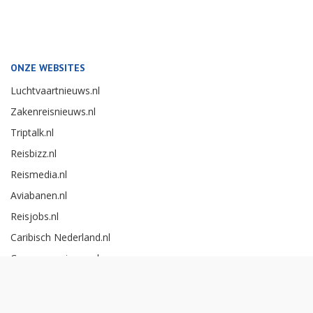
ONZE WEBSITES
Luchtvaartnieuws.nl
Zakenreisnieuws.nl
Triptalk.nl
Reisbizz.nl
Reismedia.nl
Aviabanen.nl
Reisjobs.nl
Caribisch Nederland.nl
Careerexperience.nl
Zakenreisawards.nl