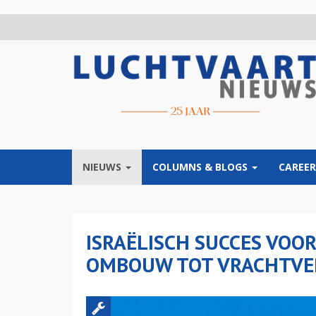
Overslaan
en
naar
de
inhoud
gaan
NIEUWS
COLUMNS & BLOGS
CAREER
ISRAËLISCH SUCCES VOOR
OMBOUW TOT VRACHTVE