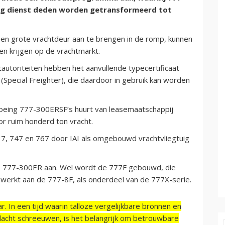
tuig dienst deden worden getransformeerd tot
en grote vrachtdeur aan te brengen in de romp, kunnen
n krijgen op de vrachtmarkt.
tautoriteiten hebben het aanvullende typecertificaat
pecial Freighter), die daardoor in gebruik kan worden
 Boeing 777-300ERSF’s huurt van leasemaatschappij
or ruim honderd ton vracht.
, 747 en 767 door IAI als omgebouwd vrachtvliegtuig
de 777-300ER aan. Wel wordt de 777F gebouwd, die
werkt aan de 777-8F, als onderdeel van de 777X-serie.
r. In een tijd waarin talloze vergelijkbare bronnen en
acht schreeuwen, is het belangrijk om betrouwbare