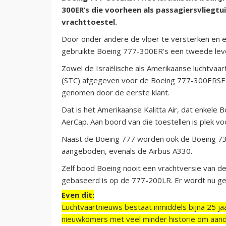
300ER’s die voorheen als passagiersvlieg
vrachttoestel.
Door onder andere de vloer te versterken en e
gebruikte Boeing 777-300ER’s een tweede leve
Zowel de Israëlische als Amerikaanse luchtvaar
(STC) afgegeven voor de Boeing 777-300ERSF (S
genomen door de eerste klant.
Dat is het Amerikaanse Kalitta Air, dat enkele
AerCap. Aan boord van die toestellen is plek vo
Naast de Boeing 777 worden ook de Boeing 737
aangeboden, evenals de Airbus A330.
Zelf bood Boeing nooit een vrachtversie van 
gebaseerd is op de 777-200LR. Er wordt nu ge
Even dit:
Luchtvaartnieuws bestaat inmiddels bijna 25 jaa
nieuwkomers met veel minder historie om aand