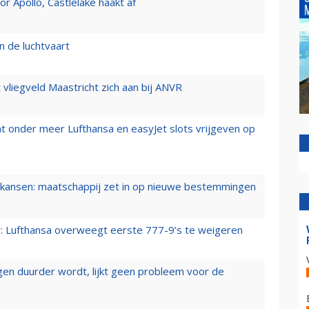
 Apollo, Castlelake haakt af
n de luchtvaart
t vliegveld Maastricht zich aan bij ANVR
t onder meer Lufthansa en easyJet slots vrijgeven op
ansen: maatschappij zet in op nieuwe bestemmingen
er: Lufthansa overweegt eerste 777-9’s te weigeren
iegen duurder wordt, lijkt geen probleem voor de