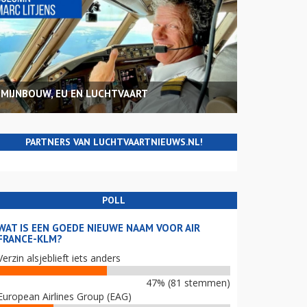
MIJNBOUW, EU EN LUCHTVAART
PARTNERS VAN LUCHTVAARTNIEUWS.NL!
POLL
WAT IS EEN GOEDE NIEUWE NAAM VOOR AIR
FRANCE-KLM?
Verzin alsjeblieft iets anders
47% (81 stemmen)
European Airlines Group (EAG)