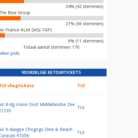
24% (42 stemmen)
The Blue Group
21% (36 stemmen)
Air-France-KLM-SAS(-TAP)
6% (11 stemmen)
Totaal aantal stemmen: 170
Meer polls
VOORDELIGE RETOURTICKETS
TUI vliegtickets
TUI
Jul: 8-dg cruise Oost Middellandse Zee
TUI
€1235
Jul: 9-daagse Chogogo Dive & Beach
TUI
Curacao €1056