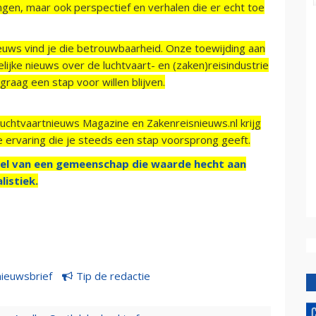
ngen, maar ook perspectief en verhalen die er echt toe
ieuws vind je die betrouwbaarheid. Onze toewijding aan
ijke nieuws over de luchtvaart- en (zaken)reisindustrie
raag een stap voor willen blijven.
Luchtvaartnieuws Magazine en Zakenreisnieuws.nl krijg
e ervaring die je steeds een stap voorsprong geeft.
el van een gemeenschap die waarde hecht aan
listiek.
nieuwsbrief
Tip de redactie