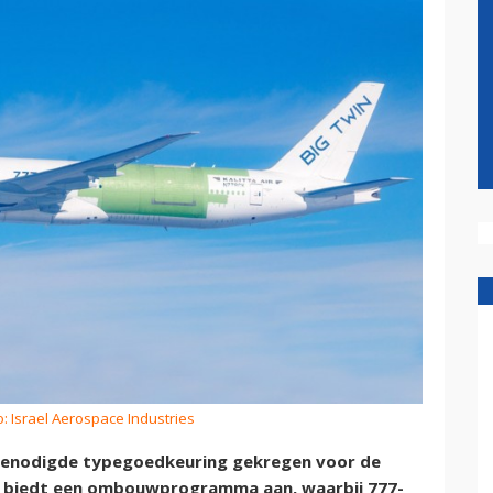
o: Israel Aerospace Industries
e benodigde typegoedkeuring gekregen voor de
ijf biedt een ombouwprogramma aan, waarbij 777-