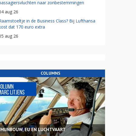
passagiersvluchten naar zonbestemmingen
04 aug 26
Raamstoeltje in de Business Class? Bij Lufthansa
kost dat 170 euro extra
05 aug 26
COLUMNS
MIJNBOUW, EU EN LUCHTVAART