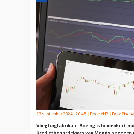
13 september 2024 - 20:45 | Door:
ANP
| Foto: Pixab
Vliegtuigfabrikant Boeing is binnenkort mog
Kredietbeoordelaars van Moody's zeggen d