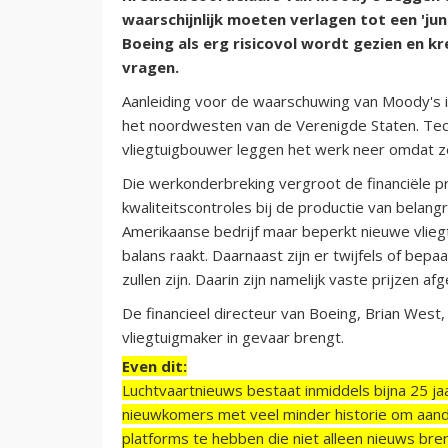
waarschijnlijk moeten verlagen tot een 'ju
Boeing als erg risicovol wordt gezien en k
vragen.
Aanleiding voor de waarschuwing van Moody's 
het noordwesten van de Verenigde Staten. Te
vliegtuigbouwer leggen het werk neer omdat ze
Die werkonderbreking vergroot de financiële p
kwaliteitscontroles bij de productie van belang
Amerikaanse bedrijf maar beperkt nieuwe vlieg
balans raakt. Daarnaast zijn er twijfels of be
zullen zijn. Daarin zijn namelijk vaste prijzen a
De financieel directeur van Boeing, Brian West,
vliegtuigmaker in gevaar brengt.
Even dit:
Luchtvaartnieuws bestaat inmiddels bijna 25 jaa
nieuwkomers met veel minder historie om aand
platforms te hebben die niet alleen nieuws bre