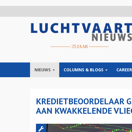
Overslaan
en
naar
de
inhoud
gaan
NIEUWS
COLUMNS & BLOGS
CAREER
KREDIETBEOORDELAAR GE
AAN KWAKKELENDE VLIE