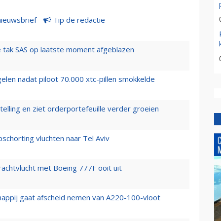
nieuwsbrief
Tip de redactie
 tak SAS op laatste moment afgeblazen
elen nadat piloot 70.000 xtc-pillen smokkelde
elling en ziet orderportefeuille verder groeien
chorting vluchten naar Tel Aviv
vrachtvlucht met Boeing 777F ooit uit
happij gaat afscheid nemen van A220-100-vloot