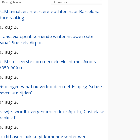
Best gelezen
Crashes
KLM annuleert meerdere vluchten naar Barcelona
door staking
05 aug 26
Transavia opent komende winter nieuwe route
vanaf Brussels Airport
05 aug 26
KLM stelt eerste commerciële vlucht met Airbus
A350-900 uit
06 aug 26
Groningen vanaf nu verbonden met Esbjerg: 'scheelt
zeven uur rijden'
04 aug 26
easyJet wordt overgenomen door Apollo, Castlelake
haakt af
06 aug 26
Luchthaven Luik krijgt komende winter weer