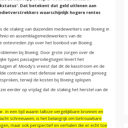
nkstatus'. Dat betekent dat geld uitlenen aan
redietverstrekkers waarschijnlijk hogere rentes
is de staking van duizenden medewerkers van Boeing in
chnici en assemblagemedewerkers van de
 ontevreden zijn over het loonbod van Boeing.
roblemen bij Boeing. Door grote zorgen over de
rijke types passagiersvliegtuigen levert het
tuigen af. Moody's vreest dat dit de kasstroom en de
paalde contracten met defensie wel winstgevend genoeg
fgesproken, terwijl de kosten bij Boeing oplopen.
 zei eerder op vrijdag dat de staking het herstel van de
r. In een tijd waarin talloze vergelijkbare bronnen en
acht schreeuwen, is het belangrijk om betrouwbare
ngen, maar ook perspectief en verhalen die er echt toe