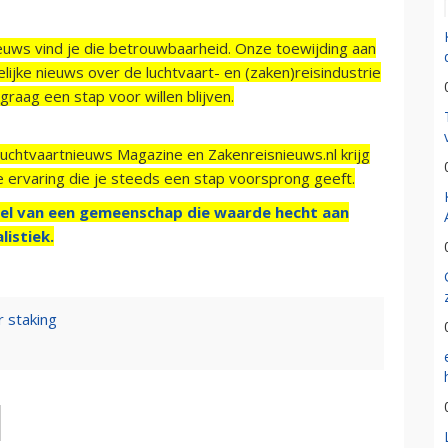
ieuws vind je die betrouwbaarheid. Onze toewijding aan
ijke nieuws over de luchtvaart- en (zaken)reisindustrie
raag een stap voor willen blijven.
Luchtvaartnieuws Magazine en Zakenreisnieuws.nl krijg
e ervaring die je steeds een stap voorsprong geeft.
el van een gemeenschap die waarde hecht aan
listiek.
r staking