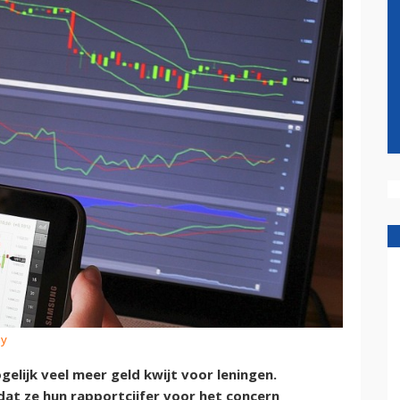
ay
elijk veel meer geld kwijt voor leningen.
at ze hun rapportcijfer voor het concern