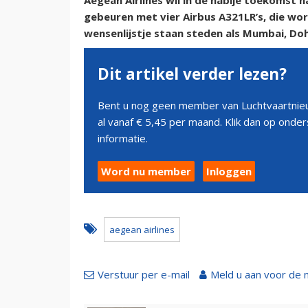
Aegean Airlines wil in de nabije toekomst
gebeuren met vier Airbus A321LR’s, die wor
wensenlijstje staan steden als Mumbai, Doh
Dit artikel verder lezen?
Bent u nog geen member van Luchtvaartnieu
al vanaf € 5,45 per maand. Klik dan op ond
informatie.
Word nu member
Inloggen
aegean airlines
Verstuur per e-mail
Meld u aan voor de 