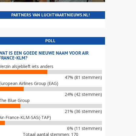
PARTNERS VAN LUCHTVAARTNIEUWS.NL!
POLL
WAT IS EEN GOEDE NIEUWE NAAM VOOR AIR
FRANCE-KLM?
Verzin alsjeblieft iets anders
47% (81 stemmen)
European Airlines Group (EAG)
24% (42 stemmen)
The Blue Group
21% (36 stemmen)
Air-France-KLM-SAS(-TAP)
6% (11 stemmen)
Totaal aantal stemmen: 170