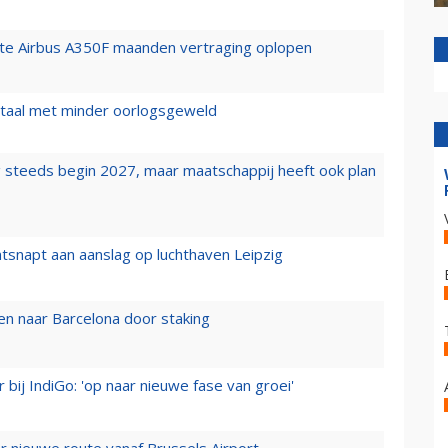
rste Airbus A350F maanden vertraging oplopen
wartaal met minder oorlogsgeweld
 steeds begin 2027, maar maatschappij heeft ook plan
tsnapt aan aanslag op luchthaven Leipzig
n naar Barcelona door staking
 bij IndiGo: 'op naar nieuwe fase van groei'
 nieuwe route vanaf Brussels Airport