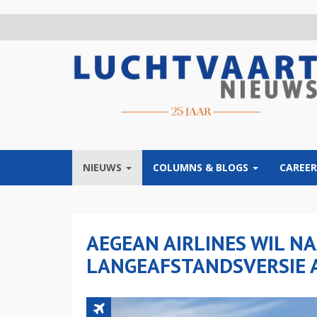
Overslaan
en
naar
de
inhoud
gaan
NIEUWS
COLUMNS & BLOGS
CAREER
AEGEAN AIRLINES WIL NA
LANGEAFSTANDSVERSIE 