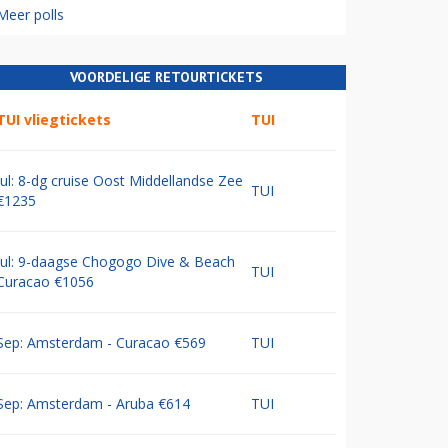
Meer polls
VOORDELIGE RETOURTICKETS
TUI vliegtickets
TUI
Jul: 8-dg cruise Oost Middellandse Zee
TUI
€1235
Jul: 9-daagse Chogogo Dive & Beach
TUI
Curacao €1056
Sep: Amsterdam - Curacao €569
TUI
Sep: Amsterdam - Aruba €614
TUI