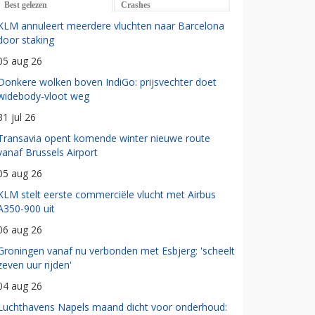
Best gelezen
Crashes
KLM annuleert meerdere vluchten naar Barcelona
door staking
05 aug 26
Donkere wolken boven IndiGo: prijsvechter doet
widebody-vloot weg
31 jul 26
Transavia opent komende winter nieuwe route
vanaf Brussels Airport
05 aug 26
KLM stelt eerste commerciële vlucht met Airbus
A350-900 uit
06 aug 26
Groningen vanaf nu verbonden met Esbjerg: 'scheelt
zeven uur rijden'
04 aug 26
Luchthavens Napels maand dicht voor onderhoud: