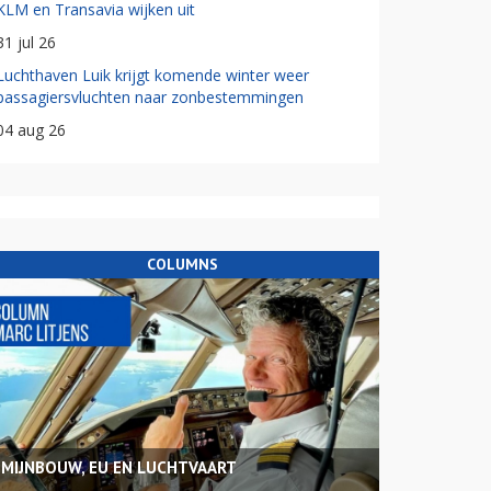
KLM en Transavia wijken uit
31 jul 26
Luchthaven Luik krijgt komende winter weer
passagiersvluchten naar zonbestemmingen
04 aug 26
COLUMNS
MIJNBOUW, EU EN LUCHTVAART