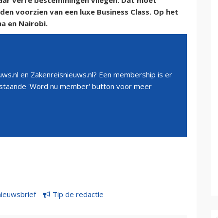
 naar verre bestemmingen vliegen. Dat moet
den voorzien van een luxe Business Class. Op het
a en Nairobi.
ws.nl en Zakenreisnieuws.nl? Een membership is er
erstaande 'Word nu member' button voor meer
nieuwsbrief
Tip de redactie