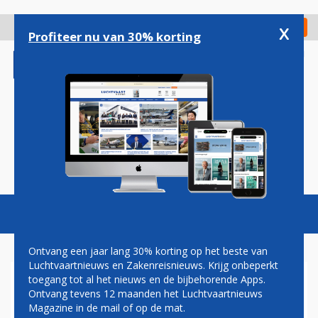
Overslaan
en
x
Digitaal Magazine
Registreer
Check in
naar
Profiteer nu van 30% korting
de
inhoud
gaan
Magazine
Podcasts
Vacatures
Toggl
naviga
Ontvang een jaar lang 30% korting op het beste van
Luchtvaartnieuws en Zakenreisnieuws. Krijg onbeperkt
toegang tot al het nieuws en de bijbehorende Apps.
AIR FRANCE-KLM ZET GEEN
Ontvang tevens 12 maanden het Luchtvaartnieuws
GELD APART VOOR
Magazine in de mail of op de mat.