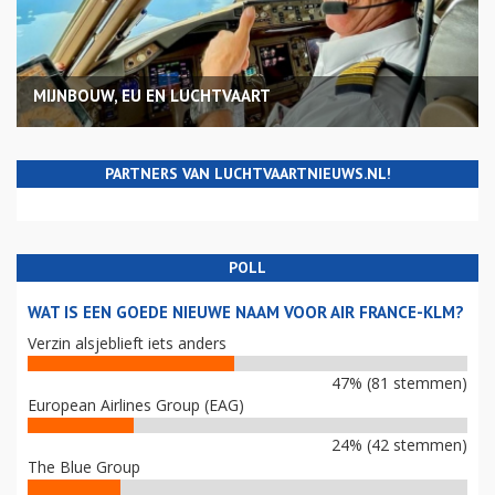
MIJNBOUW, EU EN LUCHTVAART
PARTNERS VAN LUCHTVAARTNIEUWS.NL!
POLL
WAT IS EEN GOEDE NIEUWE NAAM VOOR AIR FRANCE-KLM?
Verzin alsjeblieft iets anders
47% (81 stemmen)
European Airlines Group (EAG)
24% (42 stemmen)
The Blue Group