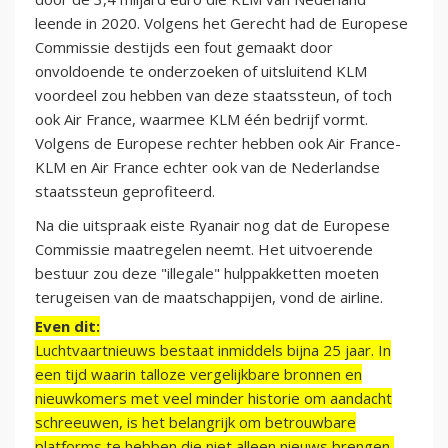
leende in 2020. Volgens het Gerecht had de Europese
Commissie destijds een fout gemaakt door
onvoldoende te onderzoeken of uitsluitend KLM
voordeel zou hebben van deze staatssteun, of toch
ook Air France, waarmee KLM één bedrijf vormt.
Volgens de Europese rechter hebben ook Air France-
KLM en Air France echter ook van de Nederlandse
staatssteun geprofiteerd.
Na die uitspraak eiste Ryanair nog dat de Europese
Commissie maatregelen neemt. Het uitvoerende
bestuur zou deze "illegale" hulppakketten moeten
terugeisen van de maatschappijen, vond de airline.
Even dit:
Luchtvaartnieuws bestaat inmiddels bijna 25 jaar. In
een tijd waarin talloze vergelijkbare bronnen en
nieuwkomers met veel minder historie om aandacht
schreeuwen, is het belangrijk om betrouwbare
platforms te hebben die niet alleen nieuws brengen,