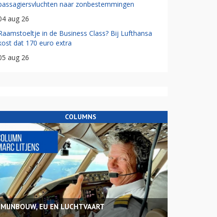
passagiersvluchten naar zonbestemmingen
04 aug 26
Raamstoeltje in de Business Class? Bij Lufthansa
kost dat 170 euro extra
05 aug 26
COLUMNS
MIJNBOUW, EU EN LUCHTVAART