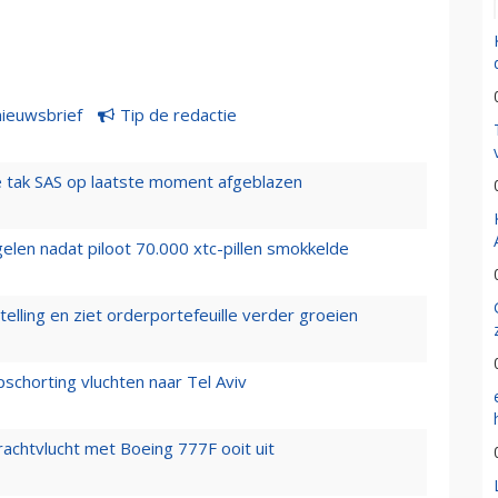
nieuwsbrief
Tip de redactie
 tak SAS op laatste moment afgeblazen
elen nadat piloot 70.000 xtc-pillen smokkelde
elling en ziet orderportefeuille verder groeien
chorting vluchten naar Tel Aviv
vrachtvlucht met Boeing 777F ooit uit