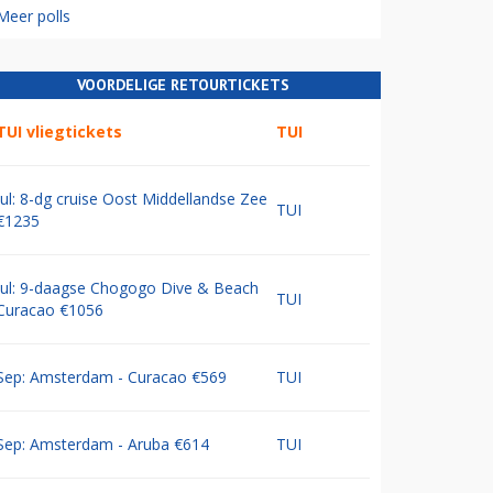
Meer polls
VOORDELIGE RETOURTICKETS
TUI vliegtickets
TUI
Jul: 8-dg cruise Oost Middellandse Zee
TUI
€1235
Jul: 9-daagse Chogogo Dive & Beach
TUI
Curacao €1056
Sep: Amsterdam - Curacao €569
TUI
Sep: Amsterdam - Aruba €614
TUI