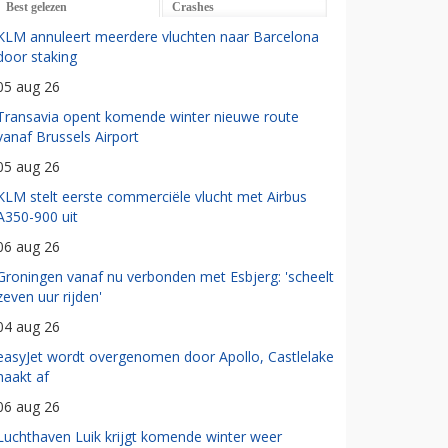
Best gelezen
Crashes
KLM annuleert meerdere vluchten naar Barcelona
door staking
05 aug 26
Transavia opent komende winter nieuwe route
vanaf Brussels Airport
05 aug 26
KLM stelt eerste commerciële vlucht met Airbus
A350-900 uit
06 aug 26
Groningen vanaf nu verbonden met Esbjerg: 'scheelt
zeven uur rijden'
04 aug 26
easyJet wordt overgenomen door Apollo, Castlelake
haakt af
06 aug 26
Luchthaven Luik krijgt komende winter weer