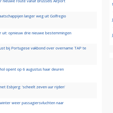
 nieuwe route vanaf Brussels Airport
aatschappijen langer weg uit Golfregio
er uit: opnieuw drie nieuwe bestemmingen
rust bij Portugese vakbond over overname TAP te
hol opent op 6 augustus haar deuren
t Esbjerg: 'scheelt zeven uur rijden'
 winter weer passagiersvluchten naar