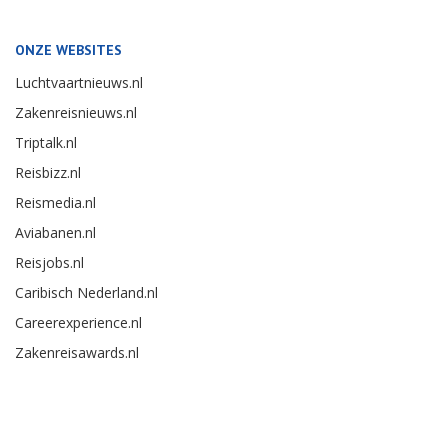
ONZE WEBSITES
Luchtvaartnieuws.nl
Zakenreisnieuws.nl
Triptalk.nl
Reisbizz.nl
Reismedia.nl
Aviabanen.nl
Reisjobs.nl
Caribisch Nederland.nl
Careerexperience.nl
Zakenreisawards.nl