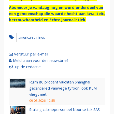
Abonneer je vandaag nog en word onderdeel van
een gemeenschap die waarde hecht aan kwaliteit,
betrouwbaarheid en échte journalistiek.
american airlines
Verstuur per e-mail
Meld u aan voor de nieuwsbrief
Tip de redactie
Ruim 80 procent vluchten Shanghai
gecancelled vanwege tyfoon, ook KLM
vliegt niet
09-08-2026, 12:55
Staking cabinepersoneel Noorse tak SAS