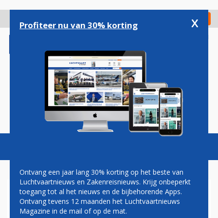
Overslaan
en
x
Digitaal Magazine
Registreer
Check in
naar
Profiteer nu van 30% korting
de
inhoud
gaan
Magazine
Podcasts
Vacatures
Toggl
naviga
Ontvang een jaar lang 30% korting op het beste van
Luchtvaartnieuws en Zakenreisnieuws. Krijg onbeperkt
toegang tot al het nieuws en de bijbehorende Apps.
AMERICAN AIRLINES BIEDT
Ontvang tevens 12 maanden het Luchtvaartnieuws
VANAF 2026 IN 90 PROCENT
Magazine in de mail of op de mat.