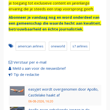
je toegang tot exclusieve content en jarenlange
ervaring die je steeds een stap voorsprong geeft.
Abonneer je vandaag nog en word onderdeel van
een gemeenschap die waarde hecht aan kwaliteit,
betrouwbaarheid en échte journalistiek.
american airlines
oneworld
s7 airlines
Verstuur per e-mail
Meld u aan voor de nieuwsbrief
Tip de redactie
easyJet wordt overgenomen door Apollo,
Castlelake haakt af
06-08-2026, 16:20
Apollo geen onbekende jongen in de