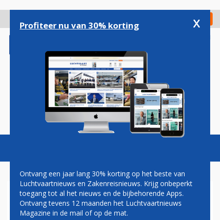
Overslaan
en
x
Digitaal Magazine
Registreer
Check in
naar
Profiteer nu van 30% korting
de
inhoud
gaan
Magazine
Podcasts
Vacatures
Toggl
naviga
Ontvang een jaar lang 30% korting op het beste van
Luchtvaartnieuws en Zakenreisnieuws. Krijg onbeperkt
toegang tot al het nieuws en de bijbehorende Apps.
AMERICAN AIRLINES
Ontvang tevens 12 maanden het Luchtvaartnieuws
VERBREEKT BANDEN MET
Magazine in de mail of op de mat.