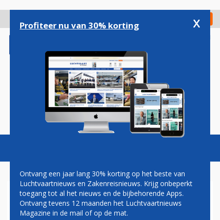
Overslaan
en
x
Digitaal Magazine
Registreer
Check in
naar
Profiteer nu van 30% korting
de
inhoud
gaan
Magazine
Podcasts
Vacatures
Toggl
naviga
Ontvang een jaar lang 30% korting op het beste van
Luchtvaartnieuws en Zakenreisnieuws. Krijg onbeperkt
toegang tot al het nieuws en de bijbehorende Apps.
RYANAIR KLAAGT WEER
Ontvang tevens 12 maanden het Luchtvaartnieuws
OVERLASTGEVENDE
Magazine in de mail of op de mat.