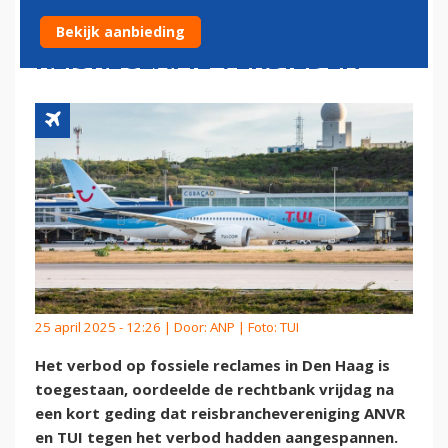
DEN HAAG MAG
Bekijk aanbieding
REISRECLAME VERBIEDEN
25 april 2025 - 12:26 | Door:
ANP
| Foto: TUI
Het verbod op fossiele reclames in Den Haag is
toegestaan, oordeelde de rechtbank vrijdag na
een kort geding dat reisbranchevereniging ANVR
en TUI tegen het verbod hadden aangespannen.