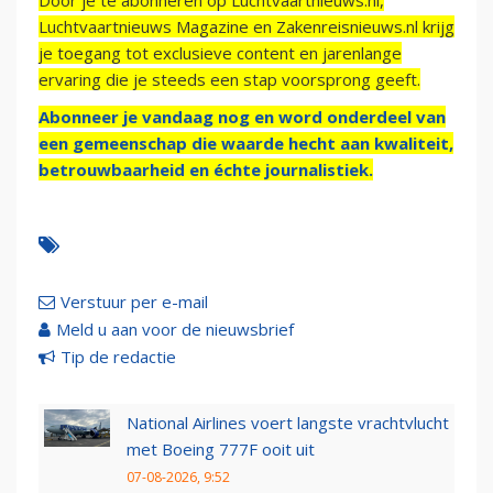
Door je te abonneren op Luchtvaartnieuws.nl,
Luchtvaartnieuws Magazine en Zakenreisnieuws.nl krijg
je toegang tot exclusieve content en jarenlange
ervaring die je steeds een stap voorsprong geeft.
Abonneer je vandaag nog en word onderdeel van
een gemeenschap die waarde hecht aan kwaliteit,
betrouwbaarheid en échte journalistiek.
Verstuur per e-mail
Meld u aan voor de nieuwsbrief
Tip de redactie
National Airlines voert langste vrachtvlucht
met Boeing 777F ooit uit
07-08-2026, 9:52