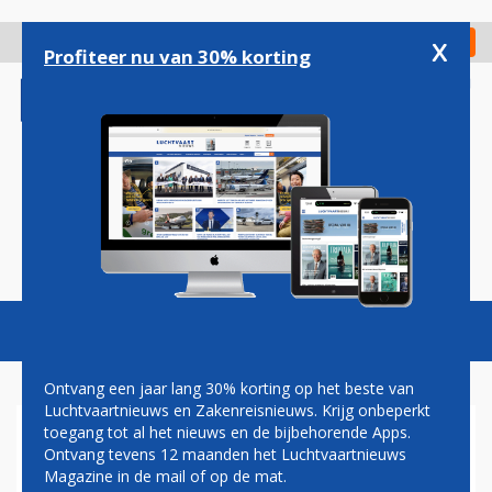
Overslaan
en
x
Digitaal Magazine
Registreer
Check in
naar
Profiteer nu van 30% korting
de
inhoud
gaan
Magazine
Podcasts
Vacatures
Toggl
naviga
Ontvang een jaar lang 30% korting op het beste van
Luchtvaartnieuws en Zakenreisnieuws. Krijg onbeperkt
toegang tot al het nieuws en de bijbehorende Apps.
ANVR EN TUI VERLIEZEN
Ontvang tevens 12 maanden het Luchtvaartnieuws
RECHTSZAAK: GEMEENTE
Magazine in de mail of op de mat.