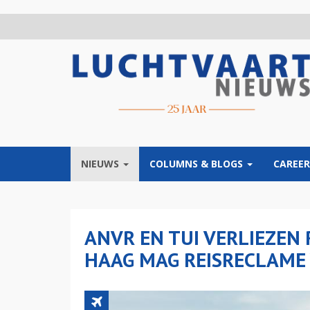
Overslaan
en
naar
de
inhoud
gaan
NIEUWS
COLUMNS & BLOGS
CAREER
ANVR EN TUI VERLIEZEN
HAAG MAG REISRECLAME