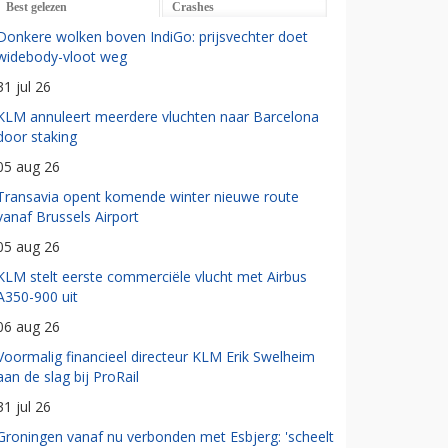
Best gelezen
Crashes
Donkere wolken boven IndiGo: prijsvechter doet
widebody-vloot weg
31 jul 26
KLM annuleert meerdere vluchten naar Barcelona
door staking
05 aug 26
Transavia opent komende winter nieuwe route
vanaf Brussels Airport
05 aug 26
KLM stelt eerste commerciële vlucht met Airbus
A350-900 uit
06 aug 26
Voormalig financieel directeur KLM Erik Swelheim
aan de slag bij ProRail
31 jul 26
Groningen vanaf nu verbonden met Esbjerg: 'scheelt