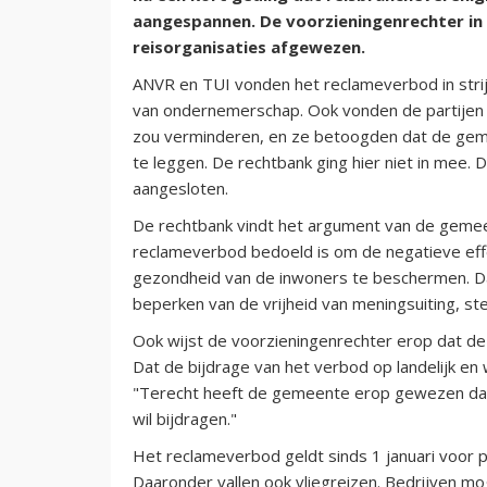
aangespannen. De voorzieningenrechter in
reisorganisaties afgewezen.
ANVR en TUI vonden het reclameverbod in strijd
van ondernemerschap. Ook vonden de partijen 
zou verminderen, en ze betoogden dat de gem
te leggen. De rechtbank ging hier niet in mee. D
aangesloten.
De rechtbank vindt het argument van de gemee
reclameverbod bedoeld is om de negatieve eff
gezondheid van de inwoners te beschermen. D
beperken van de vrijheid van meningsuiting, st
Ook wijst de voorzieningenrechter erop dat d
Dat de bijdrage van het verbod op landelijk en w
"Terecht heeft de gemeente erop gewezen dat 
wil bijdragen."
Het reclameverbod geldt sinds 1 januari voor p
Daaronder vallen ook vliegreizen. Bedrijven 