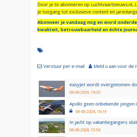
Door je te abonneren op Luchtvaartnieuws.nl, 
je toegang tot exclusieve content en jarenlang
Abonneer je vandaag nog en word onderde
kwaliteit, betrouwbaarheid en échte journa
Verstuur per e-mail
Meld u aan voor de 
easyJet wordt overgenomen door
06-08-2026, 16:20
Apollo geen onbekende jongen i
06-08-2026, 16:19
In jacht op vakantiegangers slui
06-08-2026, 15:56