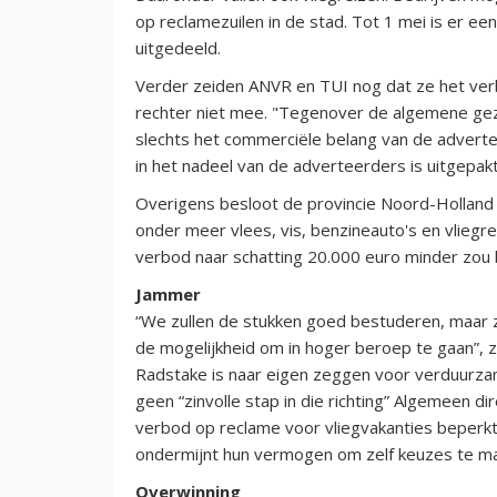
op reclamezuilen in de stad. Tot 1 mei is er 
uitgedeeld.
Verder zeiden ANVR en TUI nog dat ze het ver
rechter niet mee. "Tegenover de algemene ge
slechts het commerciële belang van de advertee
in het nadeel van de adverteerders is uitgepa
Overigens besloot de provincie Noord-Holland 
onder meer vlees, vis, benzineauto's en vliegr
verbod naar schatting 20.000 euro minder zou b
Jammer
“We zullen de stukken goed bestuderen, maar z
de mogelijkheid om in hoger beroep te gaan”, 
Radstake is naar eigen zeggen voor verduurza
geen “zinvolle stap in die richting” Algemeen dir
verbod op reclame voor vliegvakanties beperkt
ondermijnt hun vermogen om zelf keuzes te mak
Overwinning