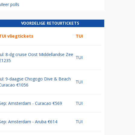
Meer polls
VOORDELIGE RETOURTICKETS
TUI vliegtickets
TUI
Jul: 8-dg cruise Oost Middellandse Zee
TUI
€1235
Jul: 9-daagse Chogogo Dive & Beach
TUI
Curacao €1056
Sep: Amsterdam - Curacao €569
TUI
Sep: Amsterdam - Aruba €614
TUI