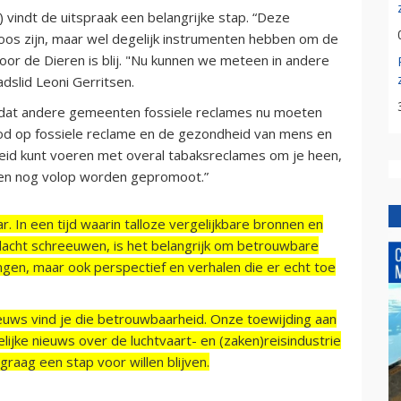
 vindt de uitspraak een belangrijke stap. “Deze
loos zijn, maar wel degelijk instrumenten hebben om de
voor de Dieren is blij. "Nu kunnen we meteen in andere
slid Leoni Gerritsen.
 dat andere gemeenten fossiele reclames nu moeten
bod op fossiele reclame en de gezondheid van mens en
eleid kunt voeren met overal tabaksreclames om je heen,
ffen nog volop worden gepromoot.”
r. In een tijd waarin talloze vergelijkbare bronnen en
acht schreeuwen, is het belangrijk om betrouwbare
ngen, maar ook perspectief en verhalen die er echt toe
ieuws vind je die betrouwbaarheid. Onze toewijding aan
ijke nieuws over de luchtvaart- en (zaken)reisindustrie
raag een stap voor willen blijven.