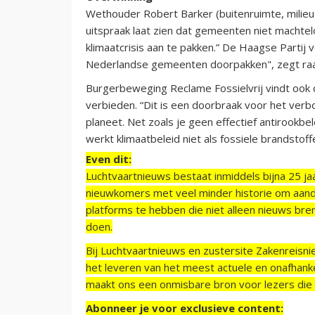
Wethouder Robert Barker (buitenruimte, milieu)
uitspraak laat zien dat gemeenten niet machte
klimaatcrisis aan te pakken.” De Haagse Partij 
Nederlandse gemeenten doorpakken", zegt raad
Burgerbeweging Reclame Fossielvrij vindt ook
verbieden. “Dit is een doorbraak voor het ver
planeet. Net zoals je geen effectief antirookb
werkt klimaatbeleid niet als fossiele brandsto
Even dit:
Luchtvaartnieuws bestaat inmiddels bijna 25 jaa
nieuwkomers met veel minder historie om aand
platforms te hebben die niet alleen nieuws bre
doen.
Bij Luchtvaartnieuws en zustersite Zakenreisn
het leveren van het meest actuele en onafhankel
maakt ons een onmisbare bron voor lezers die g
Abonneer je voor exclusieve content: