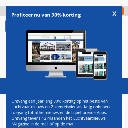
Overslaan
en
x
Digitaal Magazine
Registreer
Check in
naar
Profiteer nu van 30% korting
de
inhoud
gaan
Magazine
Podcasts
Vacatures
Toggl
naviga
Ontvang een jaar lang 30% korting op het beste van
Luchtvaartnieuws en Zakenreisnieuws. Krijg onbeperkt
toegang tot al het nieuws en de bijbehorende Apps.
ANVR WIL GEEN
Ontvang tevens 12 maanden het Luchtvaartnieuws
ONOMKEERBARE STAPPEN
Magazine in de mail of op de mat.