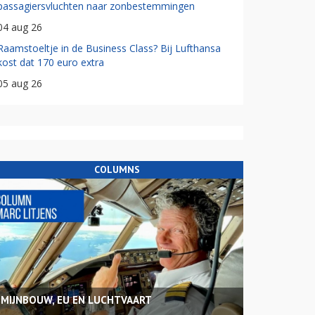
passagiersvluchten naar zonbestemmingen
04 aug 26
Raamstoeltje in de Business Class? Bij Lufthansa
kost dat 170 euro extra
05 aug 26
COLUMNS
MIJNBOUW, EU EN LUCHTVAART