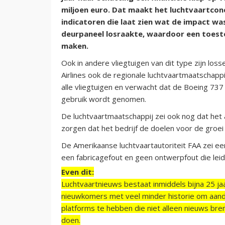
miljoen euro. Dat maakt het luchtvaartcon
indicatoren die laat zien wat de impact wa
deurpaneel losraakte, waardoor een toeste
maken.
Ook in andere vliegtuigen van dit type zijn los
Airlines ook de regionale luchtvaartmaatschappi
alle vliegtuigen en verwacht dat de Boeing 737 
gebruik wordt genomen.
De luchtvaartmaatschappij zei ook nog dat het
zorgen dat het bedrijf de doelen voor de groei
De Amerikaanse luchtvaartautoriteit FAA zei e
een fabricagefout en geen ontwerpfout die leidd
Even dit:
Luchtvaartnieuws bestaat inmiddels bijna 25 jaa
nieuwkomers met veel minder historie om aand
platforms te hebben die niet alleen nieuws bre
doen.