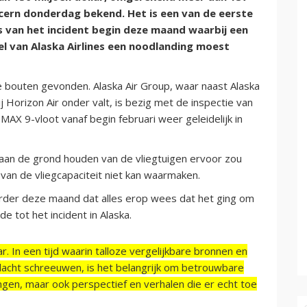
cern donderdag bekend. Het is een van de eerste
s van het incident begin deze maand waarbij een
l van Alaska Airlines een noodlanding moest
se bouten gevonden. Alaska Air Group, waar naast Alaska
j Horizon Air onder valt, is bezig met de inspectie van
MAX 9-vloot vanaf begin februari weer geleidelijk in
 aan de grond houden van de vliegtuigen ervoor zou
 van de vliegcapaciteit niet kan waarmaken.
erder deze maand dat alles erop wees dat het ging om
e tot het incident in Alaska.
r. In een tijd waarin talloze vergelijkbare bronnen en
acht schreeuwen, is het belangrijk om betrouwbare
ngen, maar ook perspectief en verhalen die er echt toe