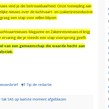
ieuws vind je die betrouwbaarheid. Onze toewijding aan
ijke nieuws over de luchtvaart- en (zaken)reisindustrie
raag een stap voor willen blijven.
Luchtvaartnieuws Magazine en Zakenreisnieuws.nl krijg
e ervaring die je steeds een stap voorsprong geeft.
el van een gemeenschap die waarde hecht aan
listiek.
nieuwsbrief
Tip de redactie
 tak SAS op laatste moment afgeblazen