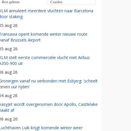
Best gelezen
Crashes
KLM annuleert meerdere vluchten naar Barcelona
door staking
05 aug 26
Transavia opent komende winter nieuwe route
vanaf Brussels Airport
05 aug 26
KLM stelt eerste commerciële vlucht met Airbus
A350-900 uit
06 aug 26
Groningen vanaf nu verbonden met Esbjerg: 'scheelt
zeven uur rijden'
04 aug 26
easyJet wordt overgenomen door Apollo, Castlelake
haakt af
06 aug 26
Luchthaven Luik krijgt komende winter weer