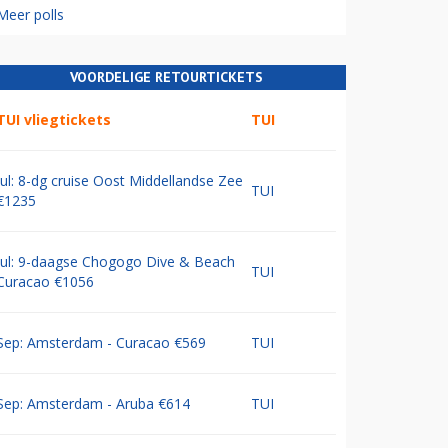
Meer polls
VOORDELIGE RETOURTICKETS
TUI vliegtickets
TUI
Jul: 8-dg cruise Oost Middellandse Zee
TUI
€1235
Jul: 9-daagse Chogogo Dive & Beach
TUI
Curacao €1056
Sep: Amsterdam - Curacao €569
TUI
Sep: Amsterdam - Aruba €614
TUI