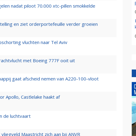
elen nadat piloot 70.000 xtc-pillen smokkelde
elling en ziet orderportefeuille verder groeien
chorting vluchten naar Tel Aviv
vrachtvlucht met Boeing 777F ooit uit
happij gaat afscheid nemen van A220-100-vloot
 Apollo, Castlelake haakt af
n de luchtvaart
t vliegveld Maastricht zich aan bij ANVR