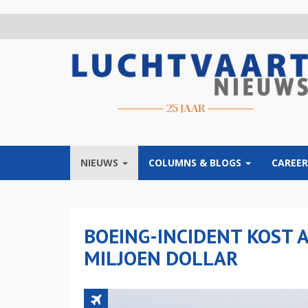
Overslaan
en
naar
de
inhoud
gaan
NIEUWS
COLUMNS & BLOGS
CAREER
BOEING-INCIDENT KOST A
MILJOEN DOLLAR