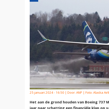
25 januari 2024 - 16:50 | Door:
ANP
| Foto: Alaska Air
Het aan de grond houden van Boeing 737 MA
jaar naar schatting een financiële klap op