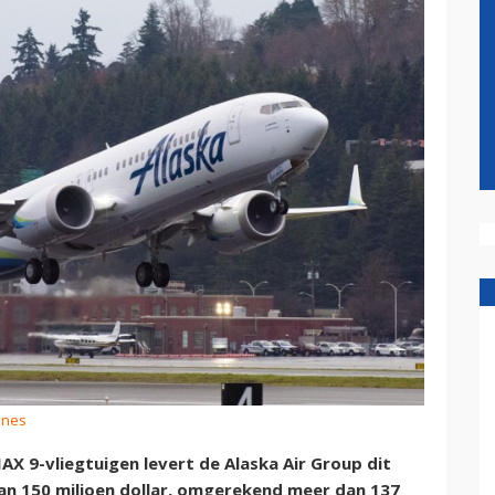
lines
X 9-vliegtuigen levert de Alaska Air Group dit
 van 150 miljoen dollar, omgerekend meer dan 137