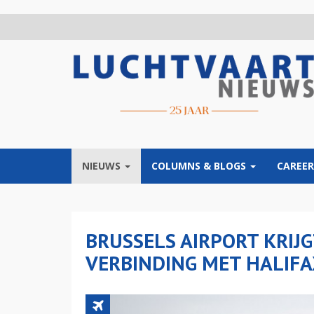
Overslaan
en
naar
de
inhoud
gaan
NIEUWS
COLUMNS & BLOGS
CAREER
BRUSSELS AIRPORT KRIJ
VERBINDING MET HALIF