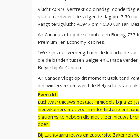
Vlucht AC946 vertrekt op dinsdag, donderdag e
stad en arriveert de volgende dag om 7:50 uur
vangt terugvlucht AC947 om 10:30 uur aan. Deze
Air Canada zet op deze route een Boeing 737 MA
Premium- en Economy-cabines.
"We zijn zeer verheugd met de introductie van 
die de banden tussen België en Canada verder
België bij Air Canada.
Air Canada vliegt op dit moment uitsluitend van
het winterseizoen werd de Belgische stad ook
Even dit:
Luchtvaartnieuws bestaat inmiddels bijna 25 jaa
nieuwkomers met veel minder historie om aand
platforms te hebben die niet alleen nieuws bre
doen.
Bij Luchtvaartnieuws en zustersite Zakenreisn