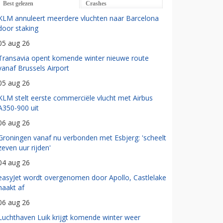
Best gelezen
Crashes
KLM annuleert meerdere vluchten naar Barcelona
door staking
05 aug 26
Transavia opent komende winter nieuwe route
vanaf Brussels Airport
05 aug 26
KLM stelt eerste commerciële vlucht met Airbus
A350-900 uit
06 aug 26
Groningen vanaf nu verbonden met Esbjerg: 'scheelt
zeven uur rijden'
04 aug 26
easyJet wordt overgenomen door Apollo, Castlelake
haakt af
06 aug 26
Luchthaven Luik krijgt komende winter weer