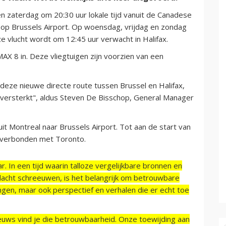
n zaterdag om 20:30 uur lokale tijd vanuit de Canadese
 op Brussels Airport. Op woensdag, vrijdag en zondag
 vlucht wordt om 12:45 uur verwacht in Halifax.
X 8 in. Deze vliegtuigen zijn voorzien van een
deze nieuwe directe route tussen Brussel en Halifax,
 versterkt", aldus Steven De Bisschop, General Manager
uit Montreal naar Brussels Airport. Tot aan de start van
 verbonden met Toronto.
r. In een tijd waarin talloze vergelijkbare bronnen en
acht schreeuwen, is het belangrijk om betrouwbare
ngen, maar ook perspectief en verhalen die er echt toe
ieuws vind je die betrouwbaarheid. Onze toewijding aan