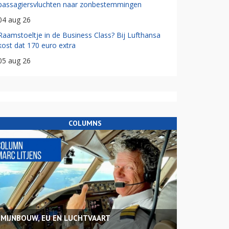
passagiersvluchten naar zonbestemmingen
04 aug 26
Raamstoeltje in de Business Class? Bij Lufthansa
kost dat 170 euro extra
05 aug 26
COLUMNS
MIJNBOUW, EU EN LUCHTVAART