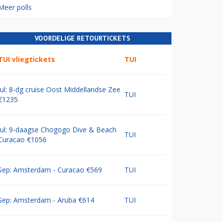
Meer polls
VOORDELIGE RETOURTICKETS
TUI vliegtickets
TUI
Jul: 8-dg cruise Oost Middellandse Zee
TUI
€1235
Jul: 9-daagse Chogogo Dive & Beach
TUI
Curacao €1056
Sep: Amsterdam - Curacao €569
TUI
Sep: Amsterdam - Aruba €614
TUI