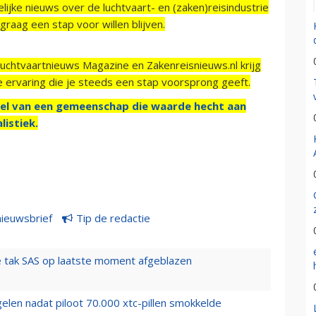
ijke nieuws over de luchtvaart- en (zaken)reisindustrie
raag een stap voor willen blijven.
Luchtvaartnieuws Magazine en Zakenreisnieuws.nl krijg
e ervaring die je steeds een stap voorsprong geeft.
el van een gemeenschap die waarde hecht aan
listiek.
nieuwsbrief
Tip de redactie
 tak SAS op laatste moment afgeblazen
elen nadat piloot 70.000 xtc-pillen smokkelde