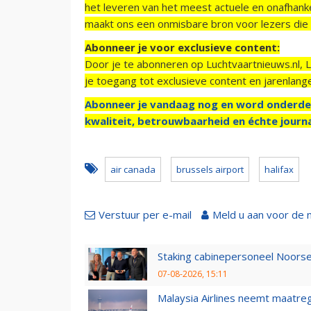
het leveren van het meest actuele en onafhankel
maakt ons een onmisbare bron voor lezers die g
Abonneer je voor exclusieve content:
Door je te abonneren op Luchtvaartnieuws.nl, 
je toegang tot exclusieve content en jarenlang
Abonneer je vandaag nog en word onderde
kwaliteit, betrouwbaarheid en échte journa
air canada
brussels airport
halifax
Verstuur per e-mail
Meld u aan voor de 
Staking cabinepersoneel Noorse
07-08-2026, 15:11
Malaysia Airlines neemt maatreg