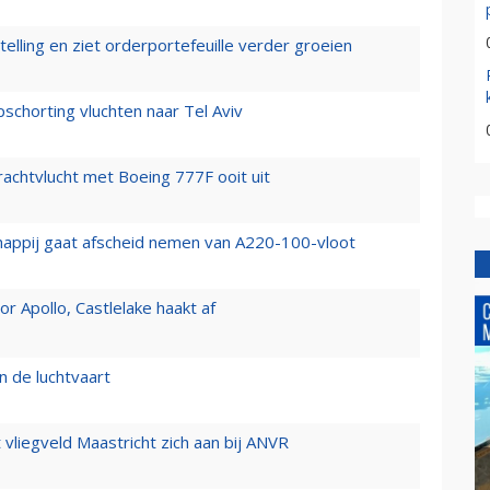
elling en ziet orderportefeuille verder groeien
chorting vluchten naar Tel Aviv
vrachtvlucht met Boeing 777F ooit uit
happij gaat afscheid nemen van A220-100-vloot
 Apollo, Castlelake haakt af
n de luchtvaart
t vliegveld Maastricht zich aan bij ANVR