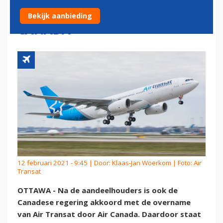
AIR TRANSAT DOOR AIR
Bekijk aanbieding
CANADA
12 februari 2021 - 9:45 | Door:
Klaas-Jan Woerkom
| Foto: Air
Transat
OTTAWA - Na de aandeelhouders is ook de
Canadese regering akkoord met de overname
van Air Transat door Air Canada. Daardoor staat