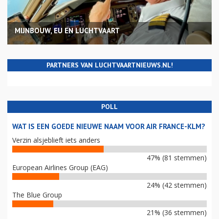
MIJNBOUW, EU EN LUCHTVAART
PARTNERS VAN LUCHTVAARTNIEUWS.NL!
POLL
WAT IS EEN GOEDE NIEUWE NAAM VOOR AIR FRANCE-KLM?
Verzin alsjeblieft iets anders
47% (81 stemmen)
European Airlines Group (EAG)
24% (42 stemmen)
The Blue Group
21% (36 stemmen)