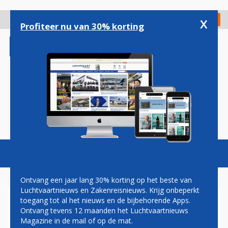
Overslaan
en
x
Digitaal Magazine
Registreer
Check in
naar
Profiteer nu van 30% korting
de
inhoud
gaan
Magazine
Podcasts
Vacatures
Toggl
naviga
Ontvang een jaar lang 30% korting op het beste van
Luchtvaartnieuws en Zakenreisnieuws. Krijg onbeperkt
toegang tot al het nieuws en de bijbehorende Apps.
CANADESE REGERING
Ontvang tevens 12 maanden het Luchtvaartnieuws
AKKOORD MET OVERNAME
Magazine in de mail of op de mat.