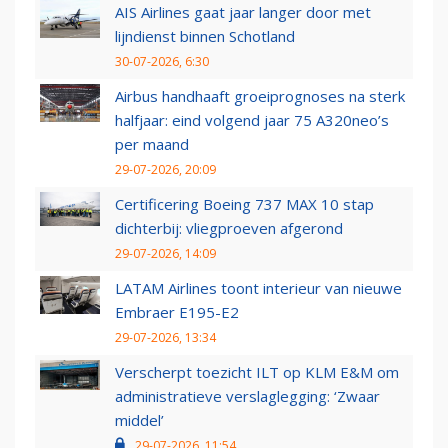
AIS Airlines gaat jaar langer door met
lijndienst binnen Schotland
30-07-2026, 6:30
Airbus handhaaft groeiprognoses na sterk
halfjaar: eind volgend jaar 75 A320neo’s
per maand
29-07-2026, 20:09
Certificering Boeing 737 MAX 10 stap
dichterbij: vliegproeven afgerond
29-07-2026, 14:09
LATAM Airlines toont interieur van nieuwe
Embraer E195-E2
29-07-2026, 13:34
Verscherpt toezicht ILT op KLM E&M om
administratieve verslaglegging: ‘Zwaar
middel’
29-07-2026, 11:54