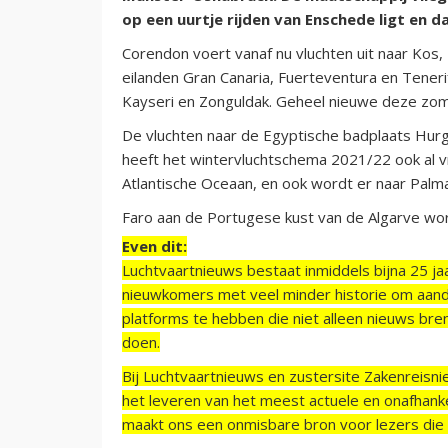
op een uurtje rijden van Enschede ligt en d
Corendon voert vanaf nu vluchten uit naar Kos,
eilanden Gran Canaria, Fuerteventura en Tener
Kayseri en Zonguldak. Geheel nieuwe deze zom
De vluchten naar de Egyptische badplaats Hurg
heeft het wintervluchtschema 2021/22 ook al v
Atlantische Oceaan, en ook wordt er naar Palm
Faro aan de Portugese kust van de Algarve wor
Even dit:
Luchtvaartnieuws bestaat inmiddels bijna 25 jaa
nieuwkomers met veel minder historie om aand
platforms te hebben die niet alleen nieuws bre
doen.
Bij Luchtvaartnieuws en zustersite Zakenreisn
het leveren van het meest actuele en onafhankel
maakt ons een onmisbare bron voor lezers die g