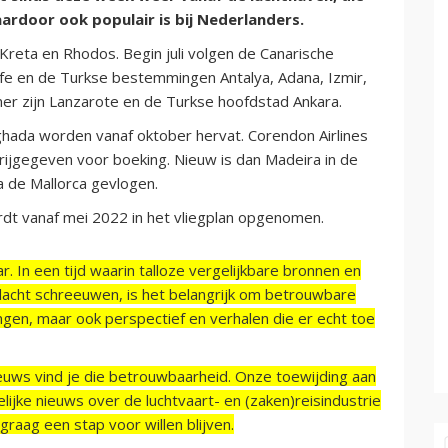
aardoor ook populair is bij Nederlanders.
 Kreta en Rhodos. Begin juli volgen de Canarische
ife en de Turkse bestemmingen Antalya, Adana, Izmir,
er zijn Lanzarote en de Turkse hoofdstad Ankara.
hada worden vanaf oktober hervat. Corendon Airlines
rijgegeven voor boeking. Nieuw is dan Madeira in de
a de Mallorca gevlogen.
dt vanaf mei 2022 in het vliegplan opgenomen.
r. In een tijd waarin talloze vergelijkbare bronnen en
acht schreeuwen, is het belangrijk om betrouwbare
ngen, maar ook perspectief en verhalen die er echt toe
ieuws vind je die betrouwbaarheid. Onze toewijding aan
ijke nieuws over de luchtvaart- en (zaken)reisindustrie
raag een stap voor willen blijven.