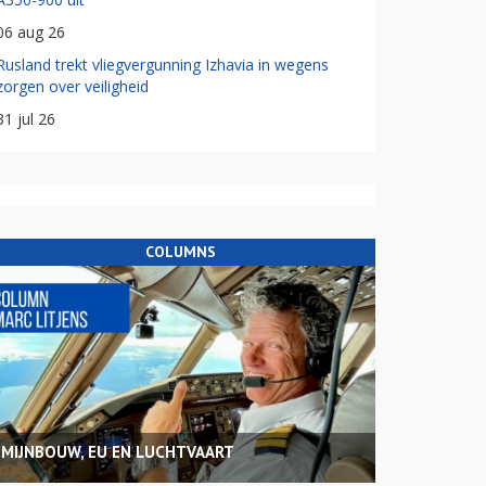
06 aug 26
Rusland trekt vliegvergunning Izhavia in wegens
zorgen over veiligheid
31 jul 26
COLUMNS
MIJNBOUW, EU EN LUCHTVAART