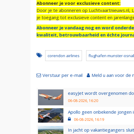
Abonneer je voor exclusieve content:
Door je te abonneren op Luchtvaartnieuws.nl, 
je toegang tot exclusieve content en jarenlang
Abonneer je vandaag nog en word onderde
kwaliteit, betrouwbaarheid en échte journa
corendon airlines
flughafen munster-osna
Verstuur per e-mail
Meld u aan voor de 
easyJet wordt overgenomen door
06-08-2026, 16:20
Apollo geen onbekende jongen i
06-08-2026, 16:19
In jacht op vakantiegangers slui