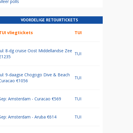
Meer polls
VOORDELIGE RETOURTICKETS
TUI vliegtickets
TUI
Jul: 8-dg cruise Oost Middellandse Zee
TUI
€1235
Jul: 9-daagse Chogogo Dive & Beach
TUI
Curacao €1056
Sep: Amsterdam - Curacao €569
TUI
Sep: Amsterdam - Aruba €614
TUI