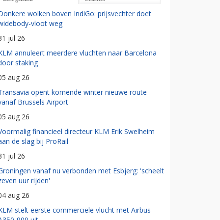
Donkere wolken boven IndiGo: prijsvechter doet
widebody-vloot weg
31 jul 26
KLM annuleert meerdere vluchten naar Barcelona
door staking
05 aug 26
Transavia opent komende winter nieuwe route
vanaf Brussels Airport
05 aug 26
Voormalig financieel directeur KLM Erik Swelheim
aan de slag bij ProRail
31 jul 26
Groningen vanaf nu verbonden met Esbjerg: 'scheelt
zeven uur rijden'
04 aug 26
KLM stelt eerste commerciële vlucht met Airbus
A350-900 uit