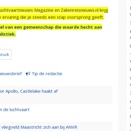
Luchtvaartnieuws Magazine en Zakenreisnieuws.nl krijg
e ervaring die je steeds een stap voorsprong geeft.
el van een gemeenschap die waarde hecht aan
listiek.
bruck
nieuwsbrief
Tip de redactie
 Apollo, Castlelake haakt af
n de luchtvaart
t vliegveld Maastricht zich aan bij ANVR