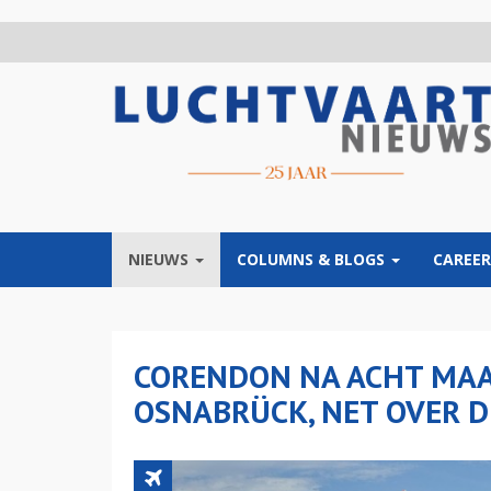
Overslaan
en
naar
de
inhoud
gaan
NIEUWS
COLUMNS & BLOGS
CAREER
CORENDON NA ACHT MAA
OSNABRÜCK, NET OVER D