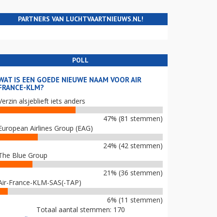
PARTNERS VAN LUCHTVAARTNIEUWS.NL!
POLL
WAT IS EEN GOEDE NIEUWE NAAM VOOR AIR
FRANCE-KLM?
Verzin alsjeblieft iets anders
47% (81 stemmen)
European Airlines Group (EAG)
24% (42 stemmen)
The Blue Group
21% (36 stemmen)
Air-France-KLM-SAS(-TAP)
6% (11 stemmen)
Totaal aantal stemmen: 170