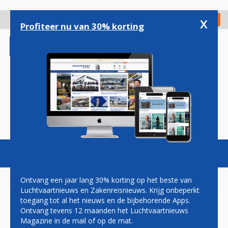
Overslaan
en
x
Digitaal Magazine
Registreer
Check in
naar
Profiteer nu van 30% korting
de
inhoud
gaan
Magazine
Podcasts
Vacatures
Toggl
naviga
Ontvang een jaar lang 30% korting op het beste van
Luchtvaartnieuws en Zakenreisnieuws. Krijg onbeperkt
toegang tot al het nieuws en de bijbehorende Apps.
DUTCHBIRD AIRBUS OPENT
Ontvang tevens 12 maanden het Luchtvaartnieuws
ZOMERSEIZOEN VAN
Magazine in de mail of op de mat.