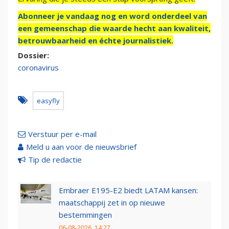
Abonneer je vandaag nog en word onderdeel van
een gemeenschap die waarde hecht aan kwaliteit,
betrouwbaarheid en échte journalistiek.
Dossier:
coronavirus
easyfly
Verstuur per e-mail
Meld u aan voor de nieuwsbrief
Tip de redactie
Embraer E195-E2 biedt LATAM kansen:
maatschappij zet in op nieuwe
bestemmingen
06-08-2026, 14:27