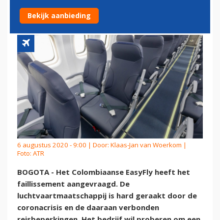
CORONACRISIS
Bekijk aanbieding
6 augustus 2020 - 9:00 | Door:
Klaas-Jan van Woerkom
|
Foto: ATR
BOGOTA - Het Colombiaanse EasyFly heeft het
faillissement aangevraagd. De
luchtvaartmaatschappij is hard geraakt door de
coronacrisis en de daaraan verbonden
reisbeperkingen. Het bedrijf wil proberen om een