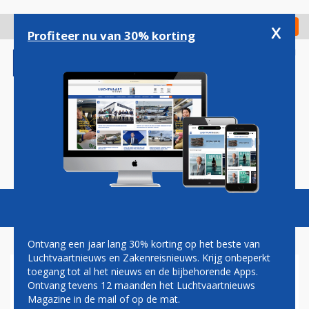
Overslaan
en
x
Digitaal Magazine
Registreer
Check in
naar
Profiteer nu van 30% korting
de
inhoud
gaan
Magazine
Podcasts
Vacatures
Toggl
naviga
Ontvang een jaar lang 30% korting op het beste van
Luchtvaartnieuws en Zakenreisnieuws. Krijg onbeperkt
toegang tot al het nieuws en de bijbehorende Apps.
EASYFLY VRAAGT
Ontvang tevens 12 maanden het Luchtvaartnieuws
FAILLISSEMENT AAN DOOR
Magazine in de mail of op de mat.