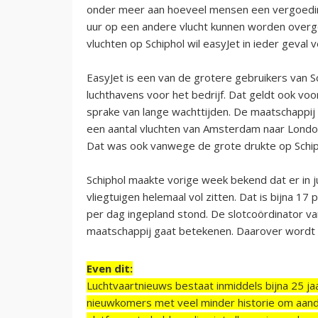
onder meer aan hoeveel mensen een vergoeding 
uur op een andere vlucht kunnen worden overg
vluchten op Schiphol wil easyJet in ieder geval v
EasyJet is een van de grotere gebruikers van Sc
luchthavens voor het bedrijf. Dat geldt ook vo
sprake van lange wachttijden. De maatschappij
een aantal vluchten van Amsterdam naar Londo
Dat was ook vanwege de grote drukte op Schip
Schiphol maakte vorige week bekend dat er in jul
vliegtuigen helemaal vol zitten. Dat is bijna 17
per dag ingepland stond. De slotcoördinator v
maatschappij gaat betekenen. Daarover wordt 
Even dit:
Luchtvaartnieuws bestaat inmiddels bijna 25 jaa
nieuwkomers met veel minder historie om aand