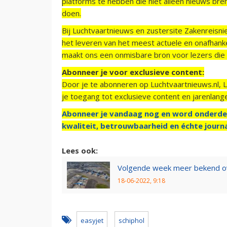
platforms te hebben die niet alleen nieuws bre
doen.
Bij Luchtvaartnieuws en zustersite Zakenreisn
het leveren van het meest actuele en onafhankel
maakt ons een onmisbare bron voor lezers die g
Abonneer je voor exclusieve content:
Door je te abonneren op Luchtvaartnieuws.nl, 
je toegang tot exclusieve content en jarenlang
Abonneer je vandaag nog en word onderde
kwaliteit, betrouwbaarheid en échte journa
Lees ook:
Volgende week meer bekend ov
18-06-2022, 9:18
easyjet
schiphol