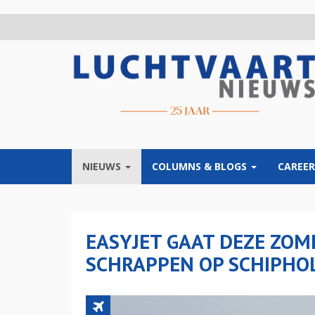
Overslaan
en
naar
de
inhoud
gaan
NIEUWS
COLUMNS & BLOGS
CAREER
EASYJET GAAT DEZE ZO
SCHRAPPEN OP SCHIPHO