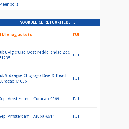
Meer polls
VOORDELIGE RETOURTICKETS
TUI vliegtickets
TUI
Jul: 8-dg cruise Oost Middellandse Zee
TUI
€1235
Jul: 9-daagse Chogogo Dive & Beach
TUI
Curacao €1056
Sep: Amsterdam - Curacao €569
TUI
Sep: Amsterdam - Aruba €614
TUI