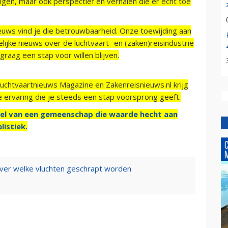
ngen, maar ook perspectief en verhalen die er echt toe
ieuws vind je die betrouwbaarheid. Onze toewijding aan
ijke nieuws over de luchtvaart- en (zaken)reisindustrie
raag een stap voor willen blijven.
Luchtvaartnieuws Magazine en Zakenreisnieuws.nl krijg
e ervaring die je steeds een stap voorsprong geeft.
el van een gemeenschap die waarde hecht aan
listiek.
er welke vluchten geschrapt worden