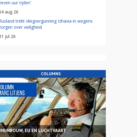
zeven uur rijden'
04 aug 26
Rusland trekt vliegvergunning Izhavia in wegens
zorgen over veiligheid
31 jul 26
COLUMNS
MIJNBOUW, EU EN LUCHTVAART