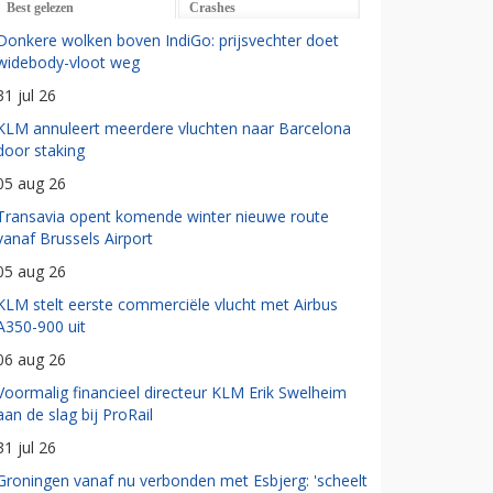
Best gelezen
Crashes
Donkere wolken boven IndiGo: prijsvechter doet
widebody-vloot weg
31 jul 26
KLM annuleert meerdere vluchten naar Barcelona
door staking
05 aug 26
Transavia opent komende winter nieuwe route
vanaf Brussels Airport
05 aug 26
KLM stelt eerste commerciële vlucht met Airbus
A350-900 uit
06 aug 26
Voormalig financieel directeur KLM Erik Swelheim
aan de slag bij ProRail
31 jul 26
Groningen vanaf nu verbonden met Esbjerg: 'scheelt