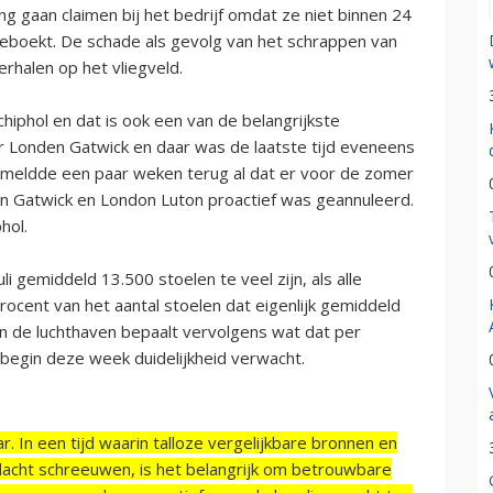
gaan claimen bij het bedrijf omdat ze niet binnen 24
eboekt. De schade als gevolg van het schrappen van
erhalen op het vliegveld.
hiphol en dat is ook een van de belangrijkste
or Londen Gatwick en daar was de laatste tijd eveneens
 meldde een paar weken terug al dat er voor de zomer
n Gatwick en London Luton proactief was geannuleerd.
hol.
i gemiddeld 13.500 stoelen te veel zijn, als alle
 procent van het aantal stoelen dat eigenlijk gemiddeld
an de luchthaven bepaalt vervolgens wat dat per
begin deze week duidelijkheid verwacht.
r. In een tijd waarin talloze vergelijkbare bronnen en
acht schreeuwen, is het belangrijk om betrouwbare