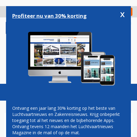
Overslaan
en
x
Digitaal Magazine
Registreer
Check in
naar
Profiteer nu van 30% korting
de
inhoud
gaan
Magazine
Podcasts
Vacatures
Toggl
naviga
Ontvang een jaar lang 30% korting op het beste van
Luchtvaartnieuws en Zakenreisnieuws. Krijg onbeperkt
toegang tot al het nieuws en de bijbehorende Apps.
EASYJET START
Ontvang tevens 12 maanden het Luchtvaartnieuws
TICKETVERKOOP VOOR
Magazine in de mail of op de mat.