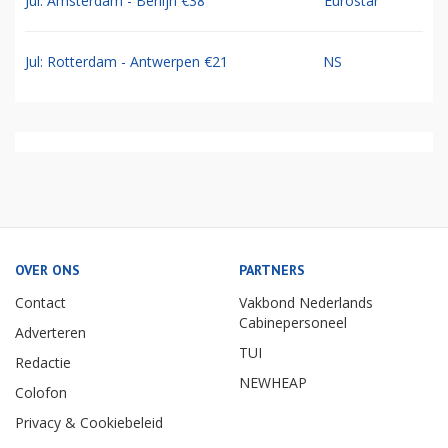
Jul: Amsterdam - Berlijn €38
Eurostar
Jul: Rotterdam - Antwerpen €21
NS
OVER ONS
PARTNERS
Contact
Vakbond Nederlands
Cabinepersoneel
Adverteren
TUI
Redactie
NEWHEAP
Colofon
Privacy & Cookiebeleid