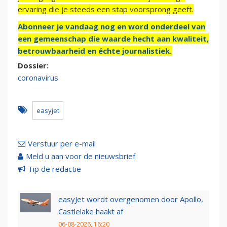
ervaring die je steeds een stap voorsprong geeft.
Abonneer je vandaag nog en word onderdeel van
een gemeenschap die waarde hecht aan kwaliteit,
betrouwbaarheid en échte journalistiek.
Dossier:
coronavirus
easyjet
Verstuur per e-mail
Meld u aan voor de nieuwsbrief
Tip de redactie
easyJet wordt overgenomen door Apollo,
Castlelake haakt af
06-08-2026, 16:20