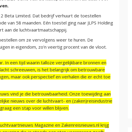
ven.
2 Beta Limited. Dat bedrijf verhuurt de toestellen
ode van 58 maanden. Eén toestel ging naar JLPS Holding
rt aan de luchtvaartmaatschappij.
oestellen om ze vervolgens weer te huren. De
uigen in eigendom, zo’n veertig procent van de vloot.
r. In een tijd waarin talloze vergelijkbare bronnen en
acht schreeuwen, is het belangrijk om betrouwbare
ngen, maar ook perspectief en verhalen die er echt toe
ieuws vind je die betrouwbaarheid. Onze toewijding aan
ijke nieuws over de luchtvaart- en (zaken)reisindustrie
raag een stap voor willen blijven.
Luchtvaartnieuws Magazine en Zakenreisnieuws.nl krijg
e ervaring die je steeds een stap voorsprong geeft.