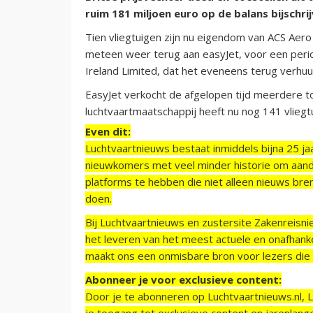
ruim 181 miljoen euro op de balans bijschrij
Tien vliegtuigen zijn nu eigendom van ACS Aero 
meteen weer terug aan easyJet, voor een peri
Ireland Limited, dat het eveneens terug verhuu
EasyJet verkocht de afgelopen tijd meerdere t
luchtvaartmaatschappij heeft nu nog 141 vliegt
Even dit:
Luchtvaartnieuws bestaat inmiddels bijna 25 jaa
nieuwkomers met veel minder historie om aand
platforms te hebben die niet alleen nieuws bre
doen.
Bij Luchtvaartnieuws en zustersite Zakenreisn
het leveren van het meest actuele en onafhankel
maakt ons een onmisbare bron voor lezers die g
Abonneer je voor exclusieve content:
Door je te abonneren op Luchtvaartnieuws.nl, 
je toegang tot exclusieve content en jarenlang