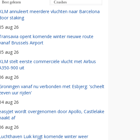
Best gelezen
Crashes
KLM annuleert meerdere vluchten naar Barcelona
door staking
05 aug 26
Transavia opent komende winter nieuwe route
vanaf Brussels Airport
05 aug 26
KLM stelt eerste commerciële vlucht met Airbus
A350-900 uit
06 aug 26
Groningen vanaf nu verbonden met Esbjerg: 'scheelt
zeven uur rijden'
04 aug 26
easyJet wordt overgenomen door Apollo, Castlelake
haakt af
06 aug 26
Luchthaven Luik krijgt komende winter weer