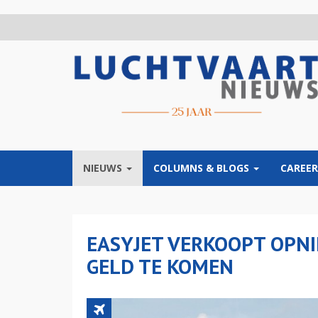
Overslaan
en
naar
de
inhoud
gaan
NIEUWS
COLUMNS & BLOGS
CAREER
EASYJET VERKOOPT OPN
GELD TE KOMEN