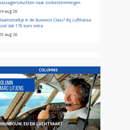
passagiersvluchten naar zonbestemmingen
04 aug 26
Raamstoeltje in de Business Class? Bij Lufthansa
kost dat 170 euro extra
05 aug 26
COLUMNS
MIJNBOUW, EU EN LUCHTVAART