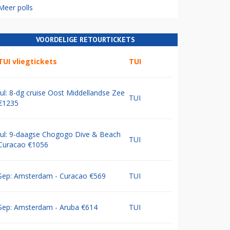
Meer polls
VOORDELIGE RETOURTICKETS
TUI vliegtickets
TUI
Jul: 8-dg cruise Oost Middellandse Zee
TUI
€1235
Jul: 9-daagse Chogogo Dive & Beach
TUI
Curacao €1056
Sep: Amsterdam - Curacao €569
TUI
Sep: Amsterdam - Aruba €614
TUI