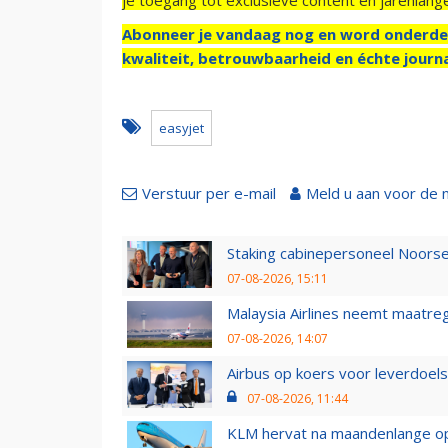
Abonneer je vandaag nog en word onderde
kwaliteit, betrouwbaarheid en échte journa
easyjet
Verstuur per e-mail
Meld u aan voor de 
Staking cabinepersoneel Noorse
07-08-2026, 15:11
Malaysia Airlines neemt maatreg
07-08-2026, 14:07
Airbus op koers voor leverdoelst
07-08-2026, 11:44
KLM hervat na maandenlange ops