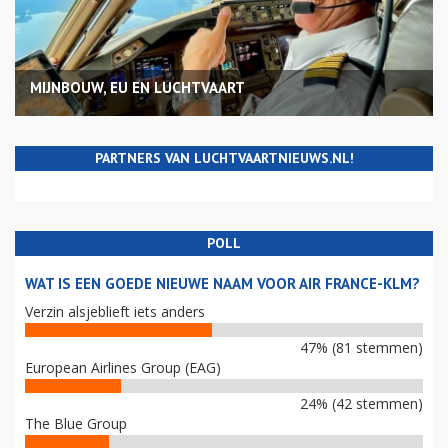
MIJNBOUW, EU EN LUCHTVAART
PARTNERS VAN LUCHTVAARTNIEUWS.NL!
POLL
WAT IS EEN GOEDE NIEUWE NAAM VOOR AIR FRANCE-KLM?
Verzin alsjeblieft iets anders
47% (81 stemmen)
European Airlines Group (EAG)
24% (42 stemmen)
The Blue Group