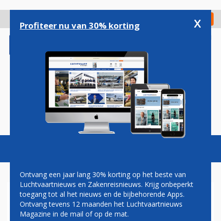
Overslaan
en
x
Digitaal Magazine
Registreer
Check in
naar
Profiteer nu van 30% korting
de
inhoud
gaan
Magazine
Podcasts
Vacatures
Toggl
naviga
Ontvang een jaar lang 30% korting op het beste van
Luchtvaartnieuws en Zakenreisnieuws. Krijg onbeperkt
toegang tot al het nieuws en de bijbehorende Apps.
ETIHAD NAAR DE RECHTER
Ontvang tevens 12 maanden het Luchtvaartnieuws
VOOR BEHOUD CODESHARE
Magazine in de mail of op de mat.