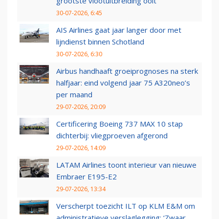
grootste vlootuitbreiding ooit
30-07-2026, 6:45
AIS Airlines gaat jaar langer door met
lijndienst binnen Schotland
30-07-2026, 6:30
Airbus handhaaft groeiprognoses na sterk
halfjaar: eind volgend jaar 75 A320neo’s
per maand
29-07-2026, 20:09
Certificering Boeing 737 MAX 10 stap
dichterbij: vliegproeven afgerond
29-07-2026, 14:09
LATAM Airlines toont interieur van nieuwe
Embraer E195-E2
29-07-2026, 13:34
Verscherpt toezicht ILT op KLM E&M om
administratieve verslaglegging: ‘Zwaar