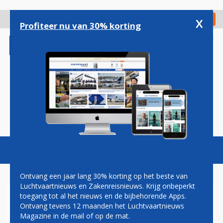
Overslaan
en
x
Digitaal Magazine
Registreer
Check in
naar
Profiteer nu van 30% korting
de
inhoud
gaan
Magazine
Podcasts
Vacatures
Toggl
naviga
Ontvang een jaar lang 30% korting op het beste van
Luchtvaartnieuws en Zakenreisnieuws. Krijg onbeperkt
toegang tot al het nieuws en de bijbehorende Apps.
GEMEENTE DELFT DOET
Ontvang tevens 12 maanden het Luchtvaartnieuws
VLIEGRECLAMES IN DE BAN
Magazine in de mail of op de mat.