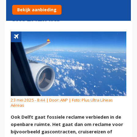
OP INITIATIEF VAN
Bekijk aanbieding
GROENLINKS
23 mei 2025 - 8:44 | Door:
ANP
| Foto: Plus Ultra Líneas
Aéreas
Ook Delft gaat fossiele reclame verbieden in de
openbare ruimte. Het gaat dan om reclame voor
bijvoorbeeld gascontracten, cruisereizen of