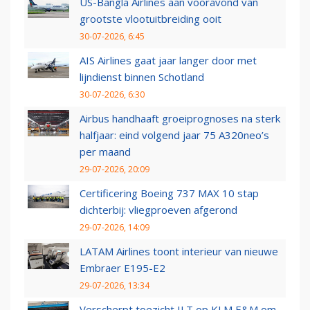
US-Bangla Airlines aan vooravond van
grootste vlootuitbreiding ooit
30-07-2026, 6:45
AIS Airlines gaat jaar langer door met
lijndienst binnen Schotland
30-07-2026, 6:30
Airbus handhaaft groeiprognoses na sterk
halfjaar: eind volgend jaar 75 A320neo’s
per maand
29-07-2026, 20:09
Certificering Boeing 737 MAX 10 stap
dichterbij: vliegproeven afgerond
29-07-2026, 14:09
LATAM Airlines toont interieur van nieuwe
Embraer E195-E2
29-07-2026, 13:34
Verscherpt toezicht ILT op KLM E&M om