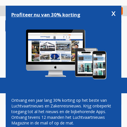
Overslaan
en
x
Digitaal Magazine
Registreer
Check in
naar
Profiteer nu van 30% korting
de
inhoud
gaan
Magazine
Podcasts
Vacatures
Toggl
naviga
Ontvang een jaar lang 30% korting op het beste van
Luchtvaartnieuws en Zakenreisnieuws. Krijg onbeperkt
toegang tot al het nieuws en de bijbehorende Apps.
IATA WIL SNEL OPLOSSING
Ontvang tevens 12 maanden het Luchtvaartnieuws
VOOR GESTRANDE
Magazine in de mail of op de mat.