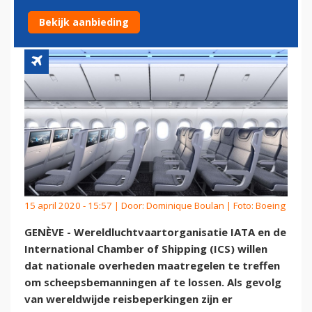
SCHEEPSBEMANNINGEN
Bekijk aanbieding
15 april 2020 - 15:57 | Door:
Dominique Boulan
| Foto: Boeing
GENÈVE - Wereldluchtvaartorganisatie IATA en de
International Chamber of Shipping (ICS) willen
dat nationale overheden maatregelen te treffen
om scheepsbemanningen af te lossen. Als gevolg
van wereldwijde reisbeperkingen zijn er