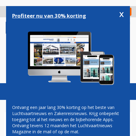
Overslaan
en
x
Digitaal Magazine
Registreer
Check in
naar
Profiteer nu van 30% korting
de
inhoud
gaan
Magazine
Podcasts
Vacatures
Toggl
naviga
Ontvang een jaar lang 30% korting op het beste van
Luchtvaartnieuws en Zakenreisnieuws. Krijg onbeperkt
toegang tot al het nieuws en de bijbehorende Apps.
IN BEELD: POWERBANK
Ontvang tevens 12 maanden het Luchtvaartnieuws
VLIEGT IN BRAND AAN
Magazine in de mail of op de mat.