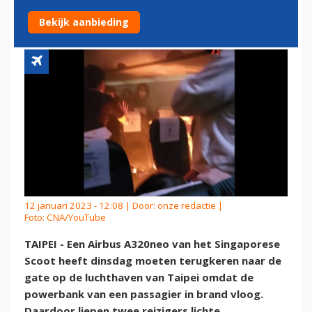
BOORD VAN VLIEGTUIG
Bekijk aanbieding
12 januari 2023 - 12:08 | Door:
onze redactie
|
Foto: CNA/YouTube
TAIPEI - Een Airbus A320neo van het Singaporese
Scoot heeft dinsdag moeten terugkeren naar de
gate op de luchthaven van Taipei omdat de
powerbank van een passagier in brand vloog.
Daardoor liepen twee reizigers lichte