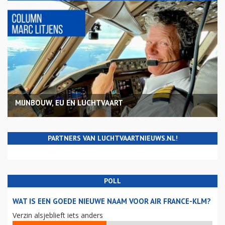
MIJNBOUW, EU EN LUCHTVAART
PARTNERS VAN LUCHTVAARTNIEUWS.NL!
POLL
WAT IS EEN GOEDE NIEUWE NAAM VOOR AIR FRANCE-KLM?
Verzin alsjeblieft iets anders