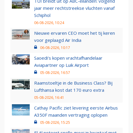
TUI breidt uit op ABC-eilanden: volgend
jaar meer rechtstreekse vluchten vanaf
Schiphol
06-08-2026, 10:24
Nieuwe ervaren CEO moet het tij keren
voor geplaagd Air India
06-08-2026, 10:17
Saoedi’s kopen vrachtafhandelaar
Aviapartner op Luik Airport
05-08-2026, 16:57
Raamstoeltje in de Business Class? Bij
Lufthansa kost dat 170 euro extra
05-08-2026, 16:41
Cathay Pacific ziet levering eerste Airbus
A350F maanden vertraging oplopen
05-08-2026, 15:25
El Al noteert snelle groei in kwartaal met