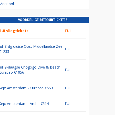
Meer polls
VOORDELIGE RETOURTICKETS
TUI vliegtickets
TUI
Jul: 8-dg cruise Oost Middellandse Zee
TUI
€1235
Jul: 9-daagse Chogogo Dive & Beach
TUI
Curacao €1056
Sep: Amsterdam - Curacao €569
TUI
Sep: Amsterdam - Aruba €614
TUI