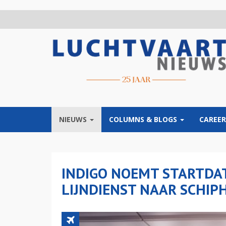
Overslaan
en
naar
de
inhoud
gaan
NIEUWS
COLUMNS & BLOGS
CAREER
INDIGO NOEMT STARTDA
LIJNDIENST NAAR SCHIP