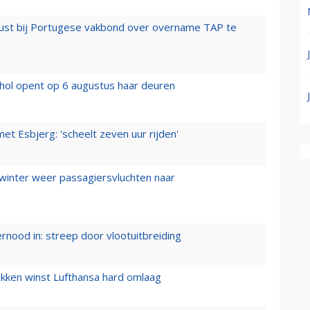
rust bij Portugese vakbond over overname TAP te
hol opent op 6 augustus haar deuren
t Esbjerg: 'scheelt zeven uur rijden'
 winter weer passagiersvluchten naar
ernood in: streep door vlootuitbreiding
ukken winst Lufthansa hard omlaag