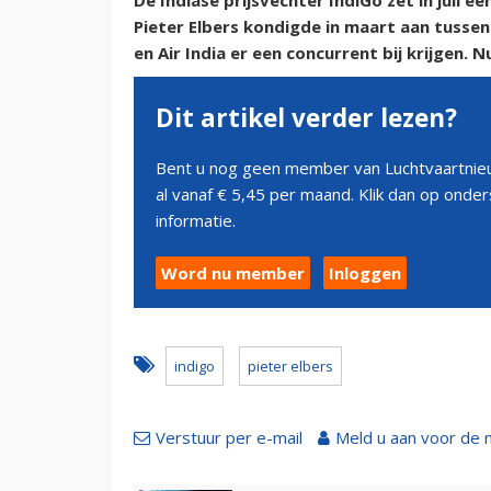
De Indiase prijsvechter IndiGo zet in juli 
Pieter Elbers kondigde in maart aan tusse
en Air India er een concurrent bij krijgen.
Dit artikel verder lezen?
Bent u nog geen member van Luchtvaartnieu
al vanaf € 5,45 per maand. Klik dan op ond
informatie.
Word nu member
Inloggen
indigo
pieter elbers
Verstuur per e-mail
Meld u aan voor de 