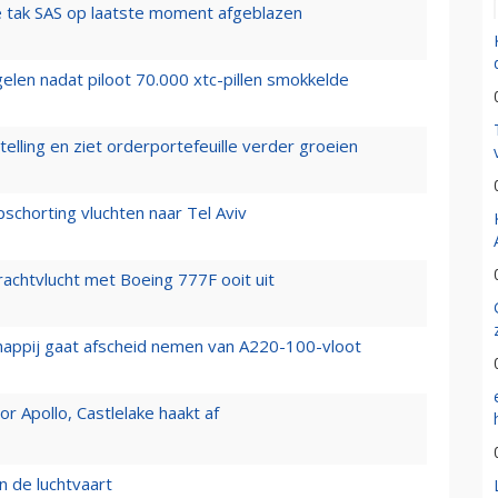
 tak SAS op laatste moment afgeblazen
elen nadat piloot 70.000 xtc-pillen smokkelde
elling en ziet orderportefeuille verder groeien
chorting vluchten naar Tel Aviv
vrachtvlucht met Boeing 777F ooit uit
happij gaat afscheid nemen van A220-100-vloot
 Apollo, Castlelake haakt af
n de luchtvaart