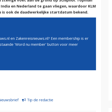
een stevige voet aan de grond op Schiphol. Topman
n India en Nederland te gaan vliegen, waardoor KLM
 Nu is ook de daadwerkelijke startdatum bekend.
ws.nl en Zakenreisnieuws.nl? Een membership is er
erstaande 'Word nu member' button voor meer
nieuwsbrief
Tip de redactie