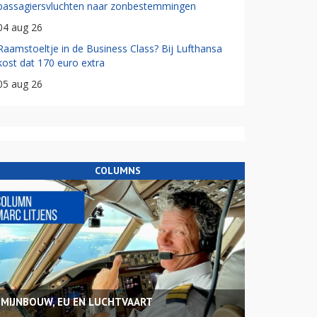
passagiersvluchten naar zonbestemmingen
04 aug 26
Raamstoeltje in de Business Class? Bij Lufthansa
kost dat 170 euro extra
05 aug 26
COLUMNS
MIJNBOUW, EU EN LUCHTVAART