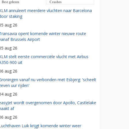
Best gelezen
Crashes
KLM annuleert meerdere vluchten naar Barcelona
door staking
05 aug 26
Transavia opent komende winter nieuwe route
vanaf Brussels Airport
05 aug 26
KLM stelt eerste commerciële vlucht met Airbus
A350-900 uit
06 aug 26
Groningen vanaf nu verbonden met Esbjerg: 'scheelt
zeven uur rijden'
04 aug 26
easyJet wordt overgenomen door Apollo, Castlelake
haakt af
06 aug 26
Luchthaven Luik krijgt komende winter weer