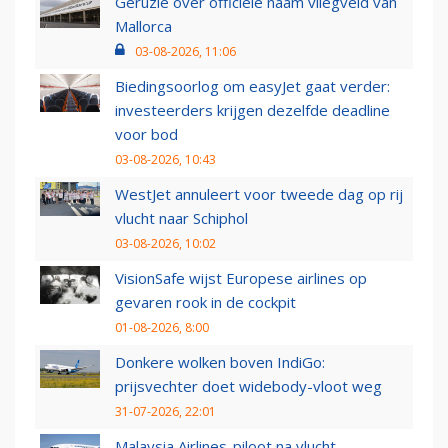
Geruzie over officiële naam vliegveld van
Mallorca
03-08-2026, 11:06
Biedingsoorlog om easyJet gaat verder:
investeerders krijgen dezelfde deadline
voor bod
03-08-2026, 10:43
WestJet annuleert voor tweede dag op rij
vlucht naar Schiphol
03-08-2026, 10:02
VisionSafe wijst Europese airlines op
gevaren rook in de cockpit
01-08-2026, 8:00
Donkere wolken boven IndiGo:
prijsvechter doet widebody-vloot weg
31-07-2026, 22:01
Malaysia Airlines-piloot na vlucht