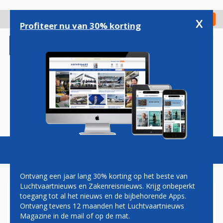
Overslaan
en
x
Digitaal Magazine
Registreer
Check in
naar
Profiteer nu van 30% korting
de
inhoud
gaan
Magazine
Podcasts
Vacatures
Toggl
naviga
Ontvang een jaar lang 30% korting op het beste van
Luchtvaartnieuws en Zakenreisnieuws. Krijg onbeperkt
toegang tot al het nieuws en de bijbehorende Apps.
INDIGO NOEMT STARTDATUM
Ontvang tevens 12 maanden het Luchtvaartnieuws
VOOR NIEUWE LIJNDIENST
Magazine in de mail of op de mat.