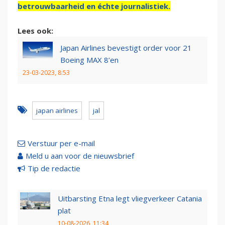
betrouwbaarheid en échte journalistiek.
Lees ook:
Japan Airlines bevestigt order voor 21
Boeing MAX 8’en
23-03-2023, 8:53
japan airlines
jal
Verstuur per e-mail
Meld u aan voor de nieuwsbrief
Tip de redactie
Uitbarsting Etna legt vliegverkeer Catania
plat
10-08-2026, 11:34