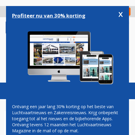
Overslaan
en
x
Digitaal Magazine
Registreer
Check in
naar
Profiteer nu van 30% korting
de
inhoud
gaan
Magazine
Podcasts
Vacatures
Toggl
naviga
Ontvang een jaar lang 30% korting op het beste van
Luchtvaartnieuws en Zakenreisnieuws. Krijg onbeperkt
toegang tot al het nieuws en de bijbehorende Apps.
JAPAN AIRLINES PLAATST
Ontvang tevens 12 maanden het Luchtvaartnieuws
BESTELLING VOOR 42
Magazine in de mail of op de mat.