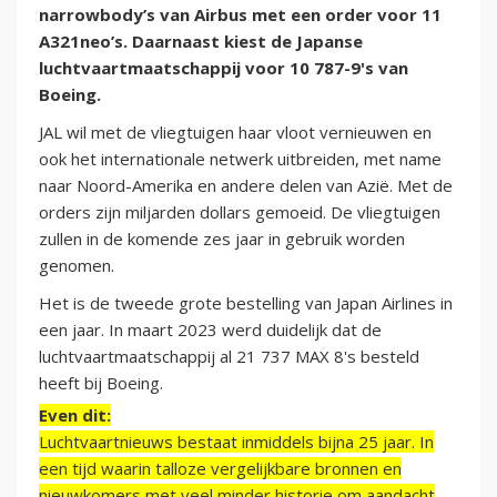
narrowbody’s van Airbus met een order voor 11
A321neo’s. Daarnaast kiest de Japanse
luchtvaartmaatschappij voor 10 787-9's van
Boeing.
JAL wil met de vliegtuigen haar vloot vernieuwen en
ook het internationale netwerk uitbreiden, met name
naar Noord-Amerika en andere delen van Azië. Met de
orders zijn miljarden dollars gemoeid. De vliegtuigen
zullen in de komende zes jaar in gebruik worden
genomen.
Het is de tweede grote bestelling van Japan Airlines in
een jaar. In maart 2023 werd duidelijk dat de
luchtvaartmaatschappij al 21 737 MAX 8's besteld
heeft bij Boeing.
Even dit:
Luchtvaartnieuws bestaat inmiddels bijna 25 jaar. In
een tijd waarin talloze vergelijkbare bronnen en
nieuwkomers met veel minder historie om aandacht