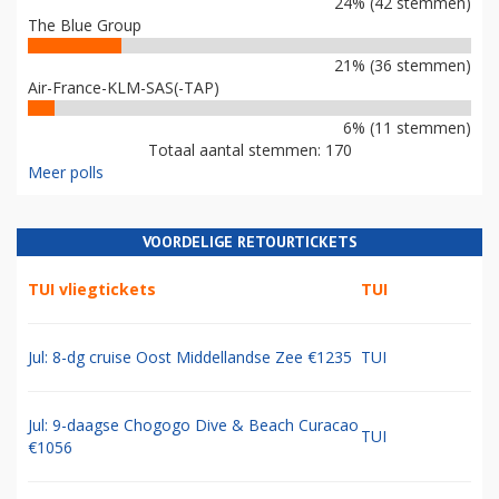
24% (42 stemmen)
The Blue Group
21% (36 stemmen)
Air-France-KLM-SAS(-TAP)
6% (11 stemmen)
Totaal aantal stemmen: 170
Meer polls
VOORDELIGE RETOURTICKETS
TUI vliegtickets
TUI
Jul: 8-dg cruise Oost Middellandse Zee €1235
TUI
Jul: 9-daagse Chogogo Dive & Beach Curacao
TUI
€1056