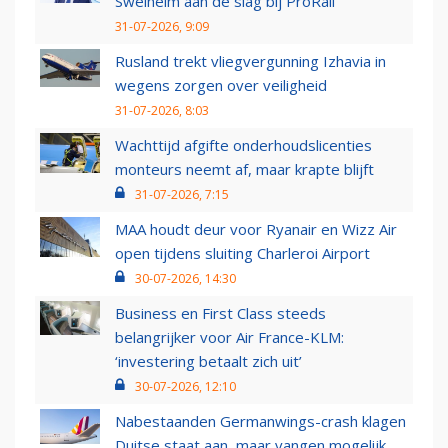
Swelheim aan de slag bij ProRail
31-07-2026, 9:09
Rusland trekt vliegvergunning Izhavia in
wegens zorgen over veiligheid
31-07-2026, 8:03
Wachttijd afgifte onderhoudslicenties
monteurs neemt af, maar krapte blijft
31-07-2026, 7:15
MAA houdt deur voor Ryanair en Wizz Air
open tijdens sluiting Charleroi Airport
30-07-2026, 14:30
Business en First Class steeds
belangrijker voor Air France-KLM:
‘investering betaalt zich uit’
30-07-2026, 12:10
Nabestaanden Germanwings-crash klagen
Duitse staat aan, maar vangen mogelijk