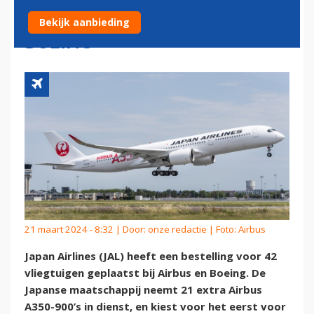
VLIEGTUIGEN BIJ AIRBUS EN
Bekijk aanbieding
BOEING
21 maart 2024 - 8:32 | Door:
onze redactie
| Foto: Airbus
Japan Airlines (JAL) heeft een bestelling voor 42
vliegtuigen geplaatst bij Airbus en Boeing. De
Japanse maatschappij neemt 21 extra Airbus
A350-900’s in dienst, en kiest voor het eerst voor