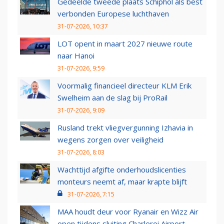
Gedeelde tweede plaats Schiphol als best
verbonden Europese luchthaven
31-07-2026, 10:37
LOT opent in maart 2027 nieuwe route
naar Hanoi
31-07-2026, 9:59
Voormalig financieel directeur KLM Erik
Swelheim aan de slag bij ProRail
31-07-2026, 9:09
Rusland trekt vliegvergunning Izhavia in
wegens zorgen over veiligheid
31-07-2026, 8:03
Wachttijd afgifte onderhoudslicenties
monteurs neemt af, maar krapte blijft
31-07-2026, 7:15
MAA houdt deur voor Ryanair en Wizz Air
open tijdens sluiting Charleroi Airport