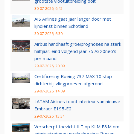
grootste vlootuitbreiding ooit
30-07-2026, 6:45
AIS Airlines gaat jaar langer door met
lijndienst binnen Schotland
30-07-2026, 6:30
Airbus handhaaft groeiprognoses na sterk
halfjaar: eind volgend jaar 75 A320neo’s
per maand
29-07-2026, 20:09
Certificering Boeing 737 MAX 10 stap
dichterbij: vliegproeven afgerond
29-07-2026, 14:09
LATAM Airlines toont interieur van nieuwe
Embraer E195-E2
29-07-2026, 13:34
Verscherpt toezicht ILT op KLM E&M om
administratieve verslaglegging: ‘Zwaar