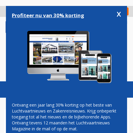
Overslaan
en
x
Digitaal Magazine
Registreer
Check in
naar
Profiteer nu van 30% korting
de
inhoud
gaan
Magazine
Podcasts
Vacatures
Toggl
naviga
Ontvang een jaar lang 30% korting op het beste van
Luchtvaartnieuws en Zakenreisnieuws. Krijg onbeperkt
toegang tot al het nieuws en de bijbehorende Apps.
JETBLUE BESTELT EXTRA
Ontvang tevens 12 maanden het Luchtvaartnieuws
AIRBUS A220'S EN VOEGT
Magazine in de mail of op de mat.