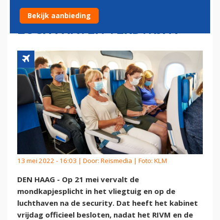
VLIEGTUIG EN OP
Bekijk aanbieding
LUCHTHAVEN VERDWIJNT
13 mei 2022 - 16:03 | Door:
Reismedia
| Foto: KLM
DEN HAAG - Op 21 mei vervalt de
mondkapjesplicht in het vliegtuig en op de
luchthaven na de security. Dat heeft het kabinet
vrijdag officieel besloten, nadat het RIVM en de