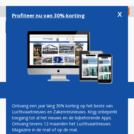
Overslaan
en
x
Digitaal Magazine
Registreer
Check in
naar
Profiteer nu van 30% korting
de
inhoud
gaan
Magazine
Podcasts
Vacatures
Toggl
naviga
Ontvang een jaar lang 30% korting op het beste van
Luchtvaartnieuws en Zakenreisnieuws. Krijg onbeperkt
toegang tot al het nieuws en de bijbehorende Apps.
KABINET BEVESTIGT:
Ontvang tevens 12 maanden het Luchtvaartnieuws
MONDKAPJESPLICHT IN
Magazine in de mail of op de mat.