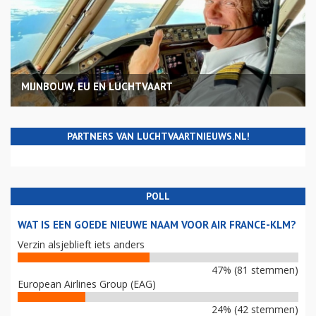
MIJNBOUW, EU EN LUCHTVAART
PARTNERS VAN LUCHTVAARTNIEUWS.NL!
POLL
WAT IS EEN GOEDE NIEUWE NAAM VOOR AIR FRANCE-KLM?
Verzin alsjeblieft iets anders
47% (81 stemmen)
European Airlines Group (EAG)
24% (42 stemmen)