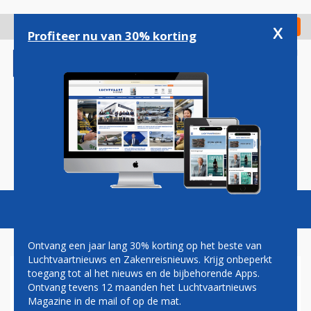
Overslaan
en
x
Digitaal Magazine
Registreer
Check in
naar
Profiteer nu van 30% korting
de
inhoud
gaan
Magazine
Podcasts
Vacatures
Toggl
naviga
Ontvang een jaar lang 30% korting op het beste van
Luchtvaartnieuws en Zakenreisnieuws. Krijg onbeperkt
toegang tot al het nieuws en de bijbehorende Apps.
KLM EN XIAMEN AIRLINES
Ontvang tevens 12 maanden het Luchtvaartnieuws
BREIDEN ONDERHOUDSDEAL
Magazine in de mail of op de mat.