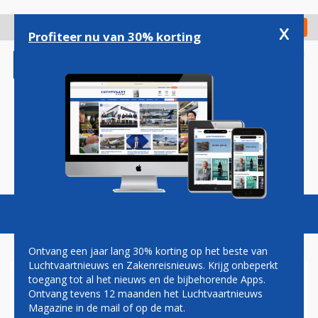
Overslaan
en
x
Digitaal Magazine
Registreer
Check in
naar
Profiteer nu van 30% korting
de
inhoud
gaan
Magazine
Podcasts
Vacatures
Toggl
naviga
Ontvang een jaar lang 30% korting op het beste van
Luchtvaartnieuws en Zakenreisnieuws. Krijg onbeperkt
toegang tot al het nieuws en de bijbehorende Apps.
KLM TOONT 100 JAAR
Ontvang tevens 12 maanden het Luchtvaartnieuws
GESCHIEDENIS IN NIEUWE
Magazine in de mail of op de mat.