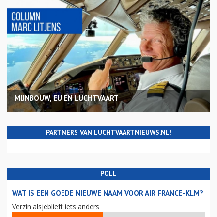
MIJNBOUW, EU EN LUCHTVAART
PARTNERS VAN LUCHTVAARTNIEUWS.NL!
POLL
WAT IS EEN GOEDE NIEUWE NAAM VOOR AIR FRANCE-KLM?
Verzin alsjeblieft iets anders