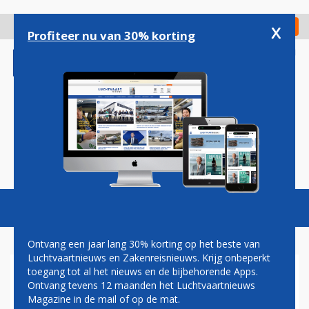
Overslaan
en
x
Digitaal Magazine
Registreer
Check in
naar
Profiteer nu van 30% korting
de
inhoud
gaan
Magazine
Podcasts
Vacatures
Toggl
naviga
Ontvang een jaar lang 30% korting op het beste van
Luchtvaartnieuws en Zakenreisnieuws. Krijg onbeperkt
toegang tot al het nieuws en de bijbehorende Apps.
LUFTHANSA ZET AIRBUS
Ontvang tevens 12 maanden het Luchtvaartnieuws
A350'S NU TIJDELIJK OOK
Magazine in de mail of op de mat.