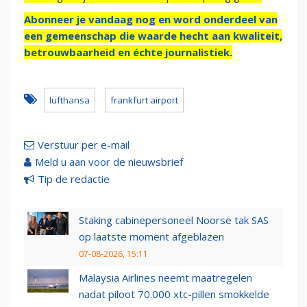
Abonneer je vandaag nog en word onderdeel van
een gemeenschap die waarde hecht aan kwaliteit,
betrouwbaarheid en échte journalistiek.
lufthansa
frankfurt airport
Verstuur per e-mail
Meld u aan voor de nieuwsbrief
Tip de redactie
Staking cabinepersoneel Noorse tak SAS
op laatste moment afgeblazen
07-08-2026, 15:11
Malaysia Airlines neemt maatregelen
nadat piloot 70.000 xtc-pillen smokkelde