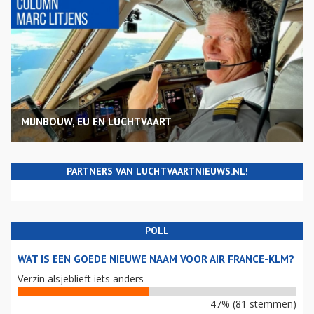
MIJNBOUW, EU EN LUCHTVAART
PARTNERS VAN LUCHTVAARTNIEUWS.NL!
POLL
WAT IS EEN GOEDE NIEUWE NAAM VOOR AIR FRANCE-KLM?
Verzin alsjeblieft iets anders
47% (81 stemmen)