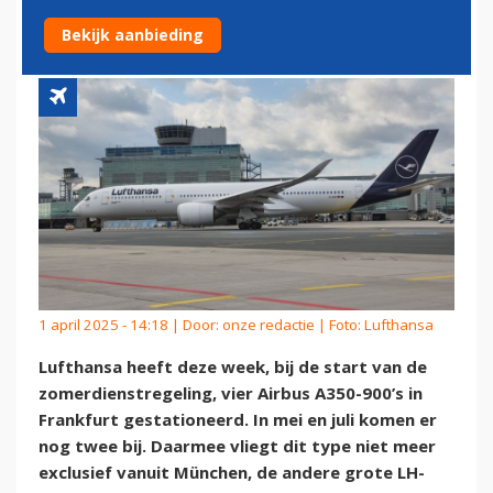
VANAF FRANKFURT IN
Bekijk aanbieding
1 april 2025 - 14:18 | Door:
onze redactie
| Foto: Lufthansa
Lufthansa heeft deze week, bij de start van de
zomerdienstregeling, vier Airbus A350-900’s in
Frankfurt gestationeerd. In mei en juli komen er
nog twee bij. Daarmee vliegt dit type niet meer
exclusief vanuit München, de andere grote LH-