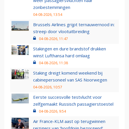
weer passagiersvluchten naar
zonbestemmingen
04-08-2026, 13:54
Brussels Airlines grijpt ternauwernood in:
streep door vlootuitbreiding
04-08-2026, 11:47
Stakingen en dure brandstof drukken
winst Lufthansa hard omlaag
04-08-2026, 11:38
Staking dreigt komend weekend bij
cabinepersoneel van SAS Noorwegen
04-08-2026, 10:57
Eerste succesvolle testvlucht voor
zelfgemaakt Russisch passagierstoestel
04-08-2026, 9:54
Air France-KLM aast op terugwinnen
reizigers van ‘hoofdpijn bezorgend’