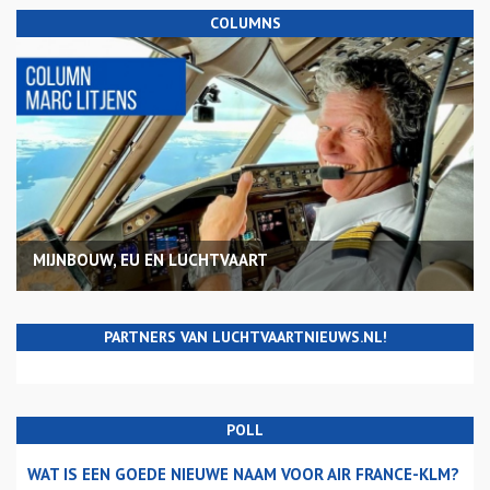
COLUMNS
MIJNBOUW, EU EN LUCHTVAART
PARTNERS VAN LUCHTVAARTNIEUWS.NL!
POLL
WAT IS EEN GOEDE NIEUWE NAAM VOOR AIR FRANCE-KLM?