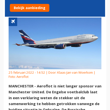
AEROFLOT OP
Bekijk aanbieding
25 februari 2022 - 14:52 | Door:
Klaas-Jan van Woerkom
|
Foto: Aeroflot
MANCHESTER - Aeroflot is niet langer sponsor van
Manchester United. De Engelse voetbalclub laat
in een verklaring weten de stekker uit de
samenwerking te hebben getrokken vanwege de
huidige situatie in Oekraïne. De Russische