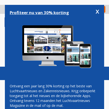
Overslaan
en
x
Digitaal Magazine
Registreer
Check in
naar
Profiteer nu van 30% korting
de
inhoud
gaan
Magazine
Podcasts
Vacatures
Toggl
naviga
Ontvang een jaar lang 30% korting op het beste van
Luchtvaartnieuws en Zakenreisnieuws. Krijg onbeperkt
toegang tot al het nieuws en de bijbehorende Apps.
MANCHESTER UNITED ZEGT
Ontvang tevens 12 maanden het Luchtvaartnieuws
GROTE SPONSORDEAL MET
Magazine in de mail of op de mat.