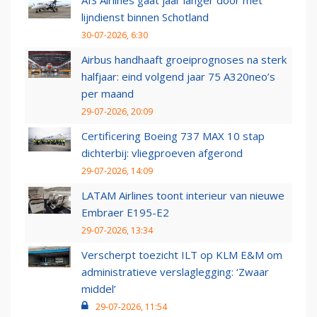
AIS Airlines gaat jaar langer door met
lijndienst binnen Schotland
30-07-2026, 6:30
Airbus handhaaft groeiprognoses na sterk
halfjaar: eind volgend jaar 75 A320neo’s
per maand
29-07-2026, 20:09
Certificering Boeing 737 MAX 10 stap
dichterbij: vliegproeven afgerond
29-07-2026, 14:09
LATAM Airlines toont interieur van nieuwe
Embraer E195-E2
29-07-2026, 13:34
Verscherpt toezicht ILT op KLM E&M om
administratieve verslaglegging: ‘Zwaar
middel’
29-07-2026, 11:54