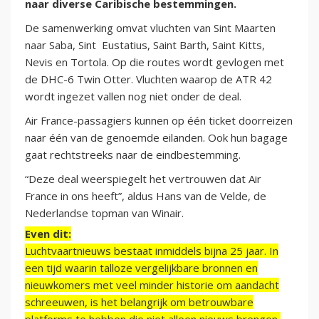
naar diverse Caribische bestemmingen.
De samenwerking omvat vluchten van Sint Maarten
naar Saba, Sint Eustatius, Saint Barth, Saint Kitts,
Nevis en Tortola. Op die routes wordt gevlogen met
de DHC-6 Twin Otter. Vluchten waarop de ATR 42
wordt ingezet vallen nog niet onder de deal.
Air France-passagiers kunnen op één ticket doorreizen
naar één van de genoemde eilanden. Ook hun bagage
gaat rechtstreeks naar de eindbestemming.
“Deze deal weerspiegelt het vertrouwen dat Air
France in ons heeft”, aldus Hans van de Velde, de
Nederlandse topman van Winair.
Even dit:
Luchtvaartnieuws bestaat inmiddels bijna 25 jaar. In
een tijd waarin talloze vergelijkbare bronnen en
nieuwkomers met veel minder historie om aandacht
schreeuwen, is het belangrijk om betrouwbare