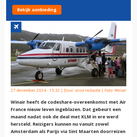
VAN WINAIR
Bekijk aanbieding
27 december 2024 - 15:32 | Door:
onze redactie
| Foto: Winair
Winair heeft de codeshare-overeenkomst met Air
France nieuw leven ingeblazen. Dat gebeurt een
maand nadat ook de deal met KLM in ere werd
hersteld. Reizigers kunnen nu vanuit zowel
Amsterdam als Parijs via Sint Maarten doorreizen