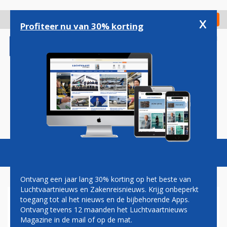
Overslaan
en
x
Digitaal Magazine
Registreer
Check in
naar
Profiteer nu van 30% korting
de
inhoud
gaan
Magazine
Podcasts
Vacatures
Toggl
naviga
Ontvang een jaar lang 30% korting op het beste van
Luchtvaartnieuws en Zakenreisnieuws. Krijg onbeperkt
toegang tot al het nieuws en de bijbehorende Apps.
NA KLM OOK AIR FRANCE
Ontvang tevens 12 maanden het Luchtvaartnieuws
WEER CODESHARE-PARTNER
Magazine in de mail of op de mat.