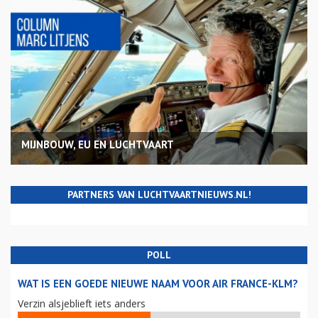
MIJNBOUW, EU EN LUCHTVAART
PARTNERS VAN LUCHTVAARTNIEUWS.NL!
POLL
WAT IS EEN GOEDE NIEUWE NAAM VOOR AIR FRANCE-KLM?
Verzin alsjeblieft iets anders