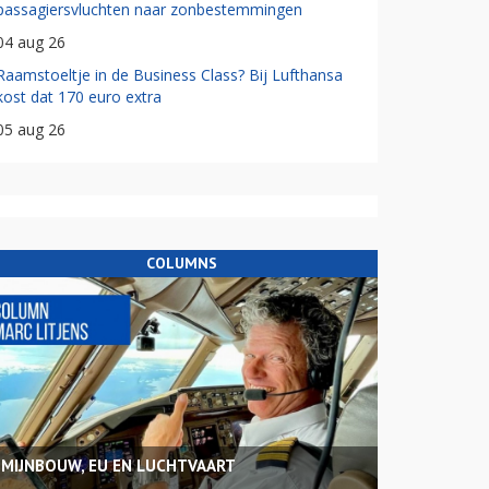
passagiersvluchten naar zonbestemmingen
04 aug 26
Raamstoeltje in de Business Class? Bij Lufthansa
kost dat 170 euro extra
05 aug 26
COLUMNS
MIJNBOUW, EU EN LUCHTVAART