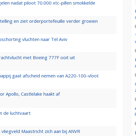
elen nadat piloot 70.000 xtc-pillen smokkelde
elling en ziet orderportefeuille verder groeien
chorting vluchten naar Tel Aviv
vrachtvlucht met Boeing 777F ooit uit
happij gaat afscheid nemen van A220-100-vloot
 Apollo, Castlelake haakt af
n de luchtvaart
t vliegveld Maastricht zich aan bij ANVR