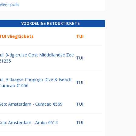
Meer polls
VOORDELIGE RETOURTICKETS
TUI vliegtickets
TUI
Jul: 8-dg cruise Oost Middellandse Zee
TUI
€1235
Jul: 9-daagse Chogogo Dive & Beach
TUI
Curacao €1056
Sep: Amsterdam - Curacao €569
TUI
Sep: Amsterdam - Aruba €614
TUI