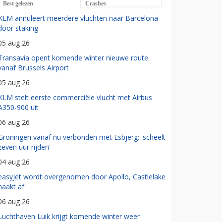
Best gelezen
Crashes
KLM annuleert meerdere vluchten naar Barcelona
door staking
05 aug 26
Transavia opent komende winter nieuwe route
vanaf Brussels Airport
05 aug 26
KLM stelt eerste commerciële vlucht met Airbus
A350-900 uit
06 aug 26
Groningen vanaf nu verbonden met Esbjerg: 'scheelt
zeven uur rijden'
04 aug 26
easyJet wordt overgenomen door Apollo, Castlelake
haakt af
06 aug 26
Luchthaven Luik krijgt komende winter weer