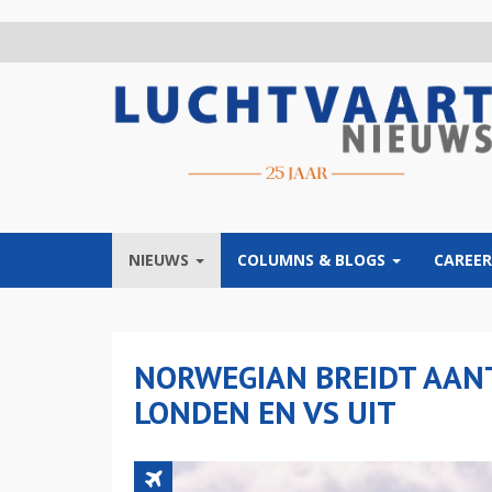
Overslaan
en
naar
de
inhoud
gaan
NIEUWS
COLUMNS & BLOGS
CAREER
NORWEGIAN BREIDT AAN
LONDEN EN VS UIT