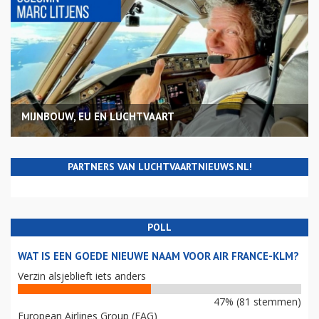
MIJNBOUW, EU EN LUCHTVAART
PARTNERS VAN LUCHTVAARTNIEUWS.NL!
POLL
WAT IS EEN GOEDE NIEUWE NAAM VOOR AIR FRANCE-KLM?
Verzin alsjeblieft iets anders
47% (81 stemmen)
European Airlines Group (EAG)