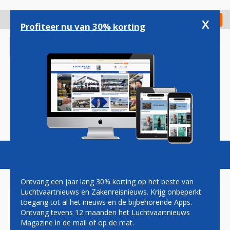
Overslaan
en
x
Digitaal Magazine
Registreer
Check in
naar
Profiteer nu van 30% korting
de
inhoud
gaan
Magazine
Podcasts
Vacatures
Toggl
naviga
Ontvang een jaar lang 30% korting op het beste van
Luchtvaartnieuws en Zakenreisnieuws. Krijg onbeperkt
toegang tot al het nieuws en de bijbehorende Apps.
ONTRUIMING TOESTEL WIZZ
Ontvang tevens 12 maanden het Luchtvaartnieuws
AIR IN BELGRADO OM
Magazine in de mail of op de mat.