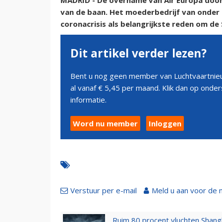
MADRID - De overname van Air Europa door de
van de baan. Het moederbedrijf van onder 
coronacrisis als belangrijkste reden om de 
Dit artikel verder lezen?
Bent u nog geen member van Luchtvaartnieu
al vanaf € 5,45 per maand. Klik dan op ond
informatie.
Word nu member
Inloggen
Verstuur per e-mail
Meld u aan voor de 
Ruim 80 procent vluchten Shang