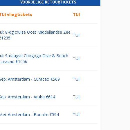
VOORDELIGE RETOURTICKETS
TUI vliegtickets
TUI
Jul: 8-dg cruise Oost Middellandse Zee
TUI
€1235
Jul: 9-daagse Chogogo Dive & Beach
TUI
Curacao €1056
Sep: Amsterdam - Curacao €569
TUI
Sep: Amsterdam - Aruba €614
TUI
Mei: Amsterdam - Bonaire €594
TUI