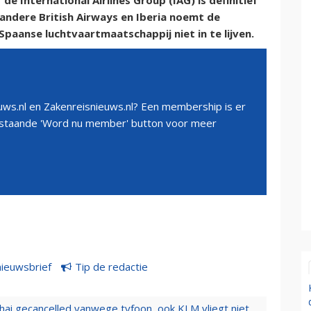
 International Airlines Group (IAG) is definitief
andere British Airways en Iberia noemt de
Spaanse luchtvaartmaatschappij niet in te lijven.
ws.nl en Zakenreisnieuws.nl? Een membership is er
erstaande 'Word nu member' button voor meer
nieuwsbrief
Tip de redactie
hai gecancelled vanwege tyfoon, ook KLM vliegt niet