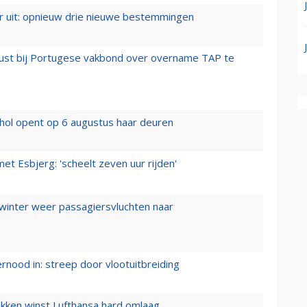
er uit: opnieuw drie nieuwe bestemmingen
rust bij Portugese vakbond over overname TAP te
hol opent op 6 augustus haar deuren
t Esbjerg: 'scheelt zeven uur rijden'
 winter weer passagiersvluchten naar
ernood in: streep door vlootuitbreiding
ukken winst Lufthansa hard omlaag