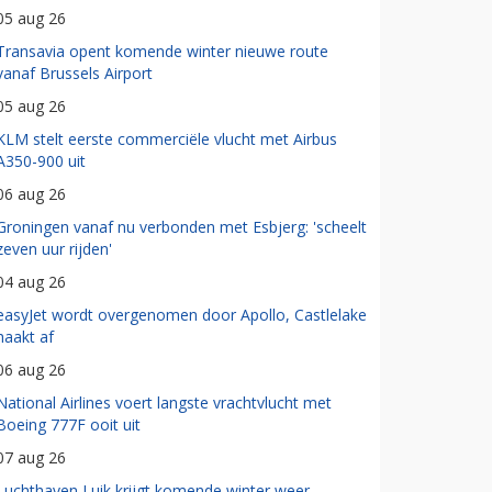
05 aug 26
Transavia opent komende winter nieuwe route
vanaf Brussels Airport
05 aug 26
KLM stelt eerste commerciële vlucht met Airbus
A350-900 uit
06 aug 26
Groningen vanaf nu verbonden met Esbjerg: 'scheelt
zeven uur rijden'
04 aug 26
easyJet wordt overgenomen door Apollo, Castlelake
haakt af
06 aug 26
National Airlines voert langste vrachtvlucht met
Boeing 777F ooit uit
07 aug 26
Luchthaven Luik krijgt komende winter weer