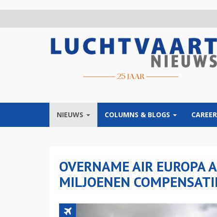
Overslaan
en
naar
de
inhoud
gaan
NIEUWS
COLUMNS & BLOGS
CAREER
OVERNAME AIR EUROPA A
MILJOENEN COMPENSATI