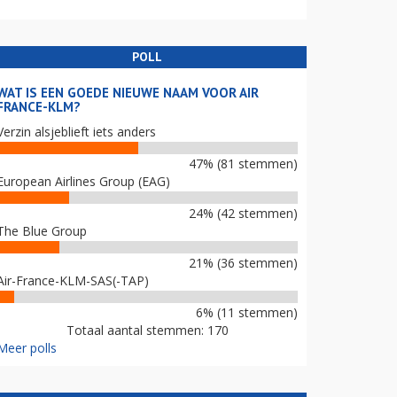
POLL
WAT IS EEN GOEDE NIEUWE NAAM VOOR AIR
FRANCE-KLM?
Verzin alsjeblieft iets anders
47% (81 stemmen)
European Airlines Group (EAG)
24% (42 stemmen)
The Blue Group
21% (36 stemmen)
Air-France-KLM-SAS(-TAP)
6% (11 stemmen)
Totaal aantal stemmen: 170
Meer polls