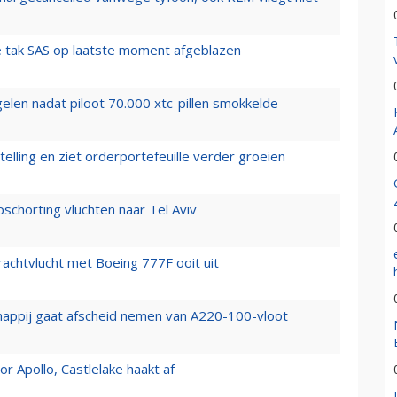
 tak SAS op laatste moment afgeblazen
elen nadat piloot 70.000 xtc-pillen smokkelde
elling en ziet orderportefeuille verder groeien
chorting vluchten naar Tel Aviv
vrachtvlucht met Boeing 777F ooit uit
happij gaat afscheid nemen van A220-100-vloot
 Apollo, Castlelake haakt af