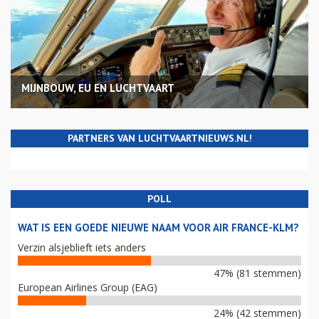
MIJNBOUW, EU EN LUCHTVAART
PARTNERS VAN LUCHTVAARTNIEUWS.NL!
POLL
WAT IS EEN GOEDE NIEUWE NAAM VOOR AIR FRANCE-KLM?
Verzin alsjeblieft iets anders
47% (81 stemmen)
European Airlines Group (EAG)
24% (42 stemmen)