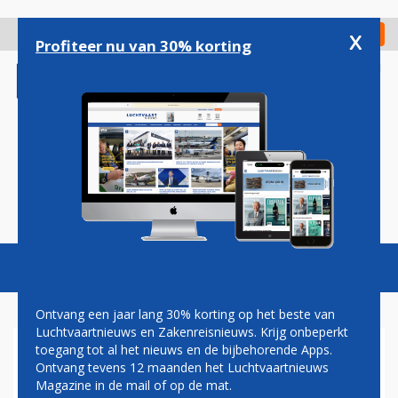
Overslaan
en
x
Digitaal Magazine
Registreer
Check in
naar
Profiteer nu van 30% korting
de
inhoud
gaan
Magazine
Podcasts
Vacatures
Toggl
naviga
Ontvang een jaar lang 30% korting op het beste van
Luchtvaartnieuws en Zakenreisnieuws. Krijg onbeperkt
toegang tot al het nieuws en de bijbehorende Apps.
PASSAGIERSGROEI VOOR AIR
Ontvang tevens 12 maanden het Luchtvaartnieuws
FRANCE-KLM IN JUNI
Magazine in de mail of op de mat.