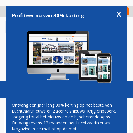
Overslaan
en
x
Digitaal Magazine
Registreer
Check in
naar
Profiteer nu van 30% korting
de
inhoud
gaan
Magazine
Podcasts
Vacatures
Toggl
naviga
Ontvang een jaar lang 30% korting op het beste van
Luchtvaartnieuws en Zakenreisnieuws. Krijg onbeperkt
toegang tot al het nieuws en de bijbehorende Apps.
PIETER ELBERS
Ontvang tevens 12 maanden het Luchtvaartnieuws
WAARSCHUWT VOOR
Magazine in de mail of op de mat.