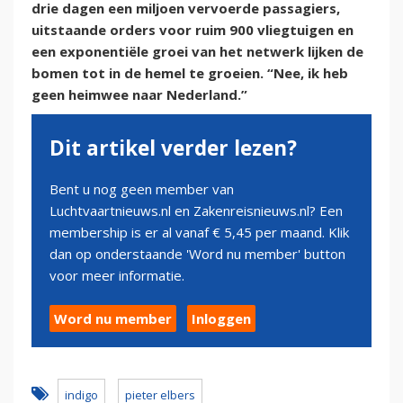
drie dagen een miljoen vervoerde passagiers,
uitstaande orders voor ruim 900 vliegtuigen en
een exponentiële groei van het netwerk lijken de
bomen tot in de hemel te groeien. “Nee, ik heb
geen heimwee naar Nederland.”
Dit artikel verder lezen?
Bent u nog geen member van
Luchtvaartnieuws.nl en Zakenreisnieuws.nl? Een
membership is er al vanaf € 5,45 per maand. Klik
dan op onderstaande 'Word nu member' button
voor meer informatie.
Word nu member
Inloggen
indigo
pieter elbers