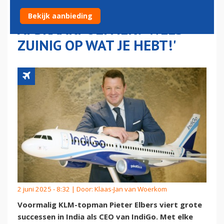
NEDERLANDSE
Bekijk aanbieding
AFBRAAKPOLITIEK: 'WEES
ZUINIG OP WAT JE HEBT!'
2 juni 2025 - 8:32 | Door:
Klaas-Jan van Woerkom
Voormalig KLM-topman Pieter Elbers viert grote
successen in India als CEO van IndiGo. Met elke