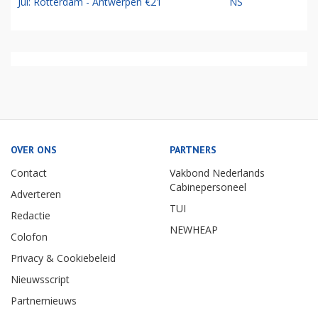
Jul: Rotterdam - Antwerpen €21
NS
OVER ONS
PARTNERS
Contact
Vakbond Nederlands
Cabinepersoneel
Adverteren
TUI
Redactie
NEWHEAP
Colofon
Privacy & Cookiebeleid
Nieuwsscript
Partnernieuws