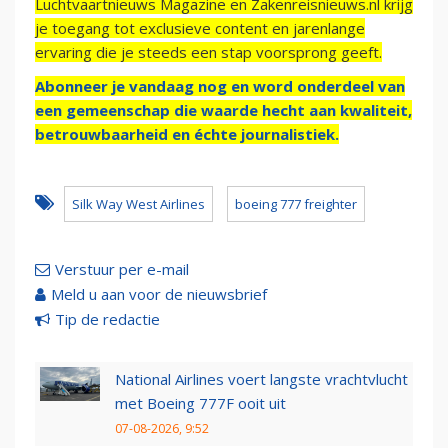
Luchtvaartnieuws Magazine en Zakenreisnieuws.nl krijg
je toegang tot exclusieve content en jarenlange
ervaring die je steeds een stap voorsprong geeft.
Abonneer je vandaag nog en word onderdeel van
een gemeenschap die waarde hecht aan kwaliteit,
betrouwbaarheid en échte journalistiek.
Silk Way West Airlines
boeing 777 freighter
Verstuur per e-mail
Meld u aan voor de nieuwsbrief
Tip de redactie
National Airlines voert langste vrachtvlucht
met Boeing 777F ooit uit
07-08-2026, 9:52