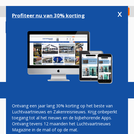
Overslaan
en
x
Digitaal Magazine
Registreer
Check in
naar
Profiteer nu van 30% korting
de
inhoud
gaan
Magazine
Podcasts
Vacatures
Toggl
naviga
Ontvang een jaar lang 30% korting op het beste van
Luchtvaartnieuws en Zakenreisnieuws. Krijg onbeperkt
toegang tot al het nieuws en de bijbehorende Apps.
SILK WAY WEST AIRLINES
Ontvang tevens 12 maanden het Luchtvaartnieuws
BLIJFT BOEING TROUW EN
Magazine in de mail of op de mat.