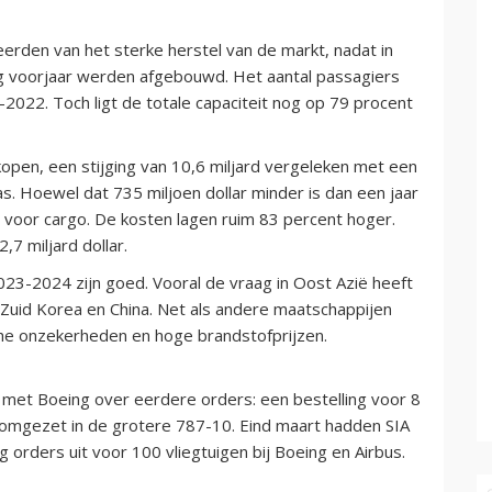
eerden van het sterke herstel van de markt, nadat in
g voorjaar werden afgebouwd. Het aantal passagiers
2022. Toch ligt de totale capaciteit nog op 79 procent
kopen, een stijging van 10,6 miljard vergeleken met een
 kas. Hoewel dat 735 miljoen dollar minder is dan een jaar
r voor cargo. De kosten lagen ruim 83 percent hoger.
7 miljard dollar.
023-2024 zijn goed. Vooral de vraag in Oost Azië heeft
n, Zuid Korea en China. Net als andere maatschappijen
he onzekerheden en hoge brandstofprijzen.
 met Boeing over eerdere orders: een bestelling voor 8
s omgezet in de grotere 787-10. Eind maart hadden SIA
g orders uit voor 100 vliegtuigen bij Boeing en Airbus.