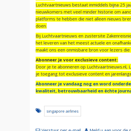
Luchtvaartnieuws bestaat inmiddels bijna 25 jaa
nieuwkomers met veel minder historie om aand
platforms te hebben die niet alleen nieuws bre
doen.
Bij Luchtvaartnieuws en zustersite Zakenreisn
het leveren van het meest actuele en onafhankel
maakt ons een onmisbare bron voor lezers die g
Abonneer je voor exclusieve content:
Door je te abonneren op Luchtvaartnieuws.nl, 
je toegang tot exclusieve content en jarenlang
Abonneer je vandaag nog en word onderde
kwaliteit, betrouwbaarheid en échte journa
singapore airlines
Verstuur per e-mail
Meld u aan voor de 