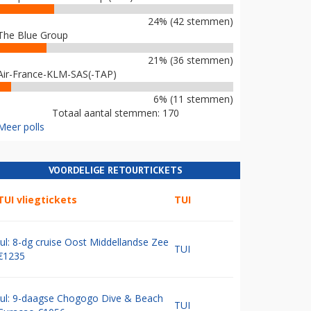
24% (42 stemmen)
The Blue Group
21% (36 stemmen)
Air-France-KLM-SAS(-TAP)
6% (11 stemmen)
Totaal aantal stemmen: 170
Meer polls
VOORDELIGE RETOURTICKETS
TUI vliegtickets
TUI
Jul: 8-dg cruise Oost Middellandse Zee
TUI
€1235
Jul: 9-daagse Chogogo Dive & Beach
TUI