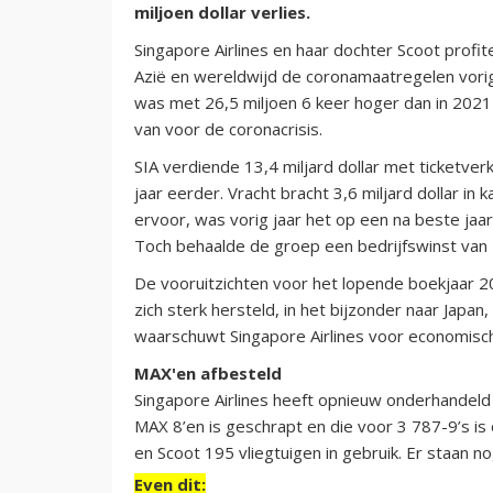
miljoen dollar verlies.
Singapore Airlines en haar dochter Scoot profit
Azië en wereldwijd de coronamaatregelen vori
was met 26,5 miljoen 6 keer hoger dan in 2021-
van voor de coronacrisis.
SIA verdiende 13,4 miljard dollar met ticketver
jaar eerder. Vracht bracht 3,6 miljard dollar in
ervoor, was vorig jaar het op een na beste jaa
Toch behaalde de groep een bedrijfswinst van 2,
De vooruitzichten voor het lopende boekjaar 2
zich sterk hersteld, in het bijzonder naar Japa
waarschuwt Singapore Airlines voor economisc
MAX'en afbesteld
Singapore Airlines heeft opnieuw onderhandeld
MAX 8’en is geschrapt en die voor 3 787-9’s i
en Scoot 195 vliegtuigen in gebruik. Er staan no
Even dit: