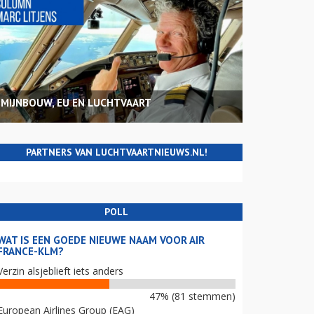
MIJNBOUW, EU EN LUCHTVAART
PARTNERS VAN LUCHTVAARTNIEUWS.NL!
POLL
WAT IS EEN GOEDE NIEUWE NAAM VOOR AIR
FRANCE-KLM?
Verzin alsjeblieft iets anders
47% (81 stemmen)
European Airlines Group (EAG)