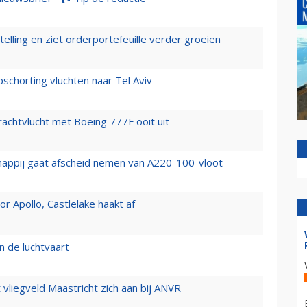
elling en ziet orderportefeuille verder groeien
chorting vluchten naar Tel Aviv
vrachtvlucht met Boeing 777F ooit uit
happij gaat afscheid nemen van A220-100-vloot
 Apollo, Castlelake haakt af
n de luchtvaart
t vliegveld Maastricht zich aan bij ANVR