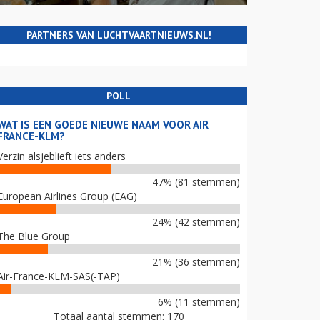
PARTNERS VAN LUCHTVAARTNIEUWS.NL!
POLL
WAT IS EEN GOEDE NIEUWE NAAM VOOR AIR
FRANCE-KLM?
Verzin alsjeblieft iets anders
47% (81 stemmen)
European Airlines Group (EAG)
24% (42 stemmen)
The Blue Group
21% (36 stemmen)
Air-France-KLM-SAS(-TAP)
6% (11 stemmen)
Totaal aantal stemmen: 170