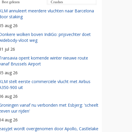
Best gelezen
Crashes
KLM annuleert meerdere vluchten naar Barcelona
door staking
05 aug 26
Donkere wolken boven IndiGo: prijsvechter doet
widebody-vloot weg
31 jul 26
Transavia opent komende winter nieuwe route
vanaf Brussels Airport
05 aug 26
KLM stelt eerste commerciële vlucht met Airbus
A350-900 uit
06 aug 26
Groningen vanaf nu verbonden met Esbjerg: 'scheelt
zeven uur rijden'
04 aug 26
easyJet wordt overgenomen door Apollo, Castlelake