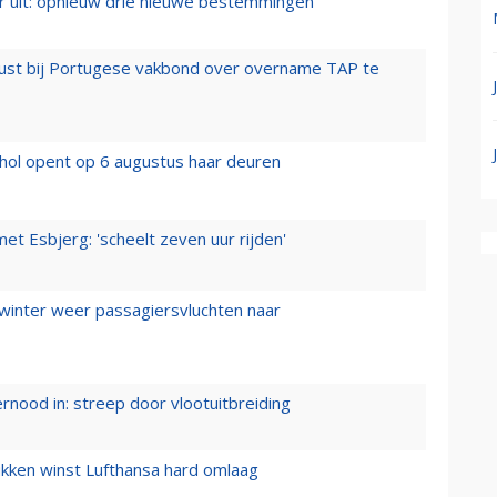
er uit: opnieuw drie nieuwe bestemmingen
rust bij Portugese vakbond over overname TAP te
hol opent op 6 augustus haar deuren
t Esbjerg: 'scheelt zeven uur rijden'
 winter weer passagiersvluchten naar
ernood in: streep door vlootuitbreiding
ukken winst Lufthansa hard omlaag