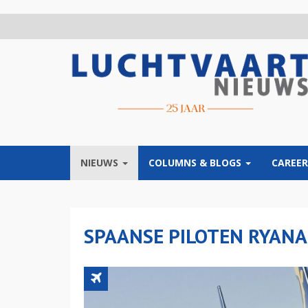
Overslaan
en
naar
de
inhoud
gaan
NIEUWS
COLUMNS & BLOGS
CAREER
SPAANSE PILOTEN RYANA