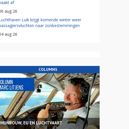
haakt af
06 aug 26
Luchthaven Luik krijgt komende winter weer
passagiersvluchten naar zonbestemmingen
04 aug 26
COLUMNS
MIJNBOUW, EU EN LUCHTVAART