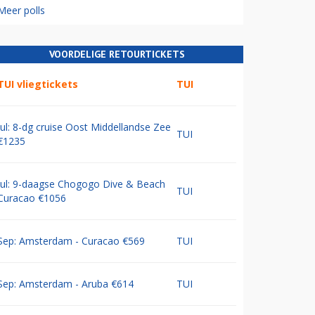
Meer polls
VOORDELIGE RETOURTICKETS
TUI vliegtickets
TUI
Jul: 8-dg cruise Oost Middellandse Zee
TUI
€1235
Jul: 9-daagse Chogogo Dive & Beach
TUI
Curacao €1056
Sep: Amsterdam - Curacao €569
TUI
Sep: Amsterdam - Aruba €614
TUI