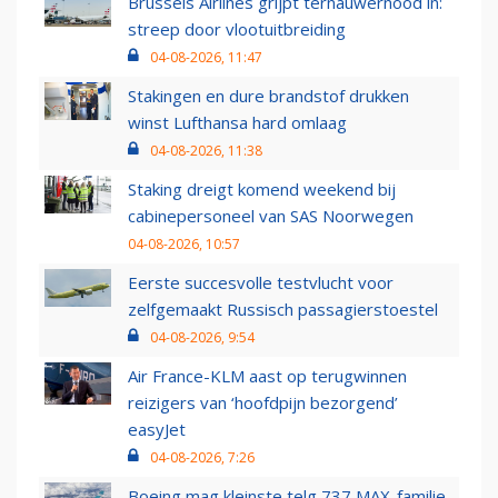
Brussels Airlines grijpt ternauwernood in:
streep door vlootuitbreiding
04-08-2026, 11:47
Stakingen en dure brandstof drukken
winst Lufthansa hard omlaag
04-08-2026, 11:38
Staking dreigt komend weekend bij
cabinepersoneel van SAS Noorwegen
04-08-2026, 10:57
Eerste succesvolle testvlucht voor
zelfgemaakt Russisch passagierstoestel
04-08-2026, 9:54
Air France-KLM aast op terugwinnen
reizigers van ‘hoofdpijn bezorgend’
easyJet
04-08-2026, 7:26
Boeing mag kleinste telg 737 MAX-familie