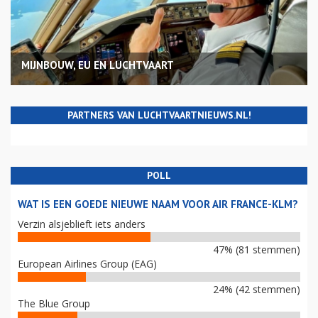
MIJNBOUW, EU EN LUCHTVAART
PARTNERS VAN LUCHTVAARTNIEUWS.NL!
POLL
WAT IS EEN GOEDE NIEUWE NAAM VOOR AIR FRANCE-KLM?
Verzin alsjeblieft iets anders
47% (81 stemmen)
European Airlines Group (EAG)
24% (42 stemmen)
The Blue Group