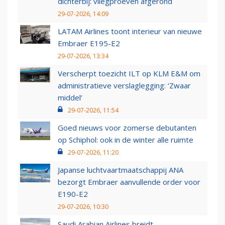
dichterbij: vliegproeven afgerond
29-07-2026, 14:09
LATAM Airlines toont interieur van nieuwe
Embraer E195-E2
29-07-2026, 13:34
Verscherpt toezicht ILT op KLM E&M om
administratieve verslaglegging: ‘Zwaar
middel’
29-07-2026, 11:54
Goed nieuws voor zomerse debutanten
op Schiphol: ook in de winter alle ruimte
29-07-2026, 11:20
Japanse luchtvaartmaatschappij ANA
bezorgt Embraer aanvullende order voor
E190-E2
29-07-2026, 10:30
Saudi Arabian Airlines breidt