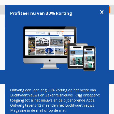
Overslaan
en
x
Digitaal Magazine
Registreer
Check in
naar
Profiteer nu van 30% korting
de
inhoud
gaan
Magazine
Podcasts
Vacatures
Toggl
naviga
Ontvang een jaar lang 30% korting op het beste van
Luchtvaartnieuws en Zakenreisnieuws. Krijg onbeperkt
toegang tot al het nieuws en de bijbehorende Apps.
SWISS PRESTEERT BOVEN
Ontvang tevens 12 maanden het Luchtvaartnieuws
VERWACHTING
Magazine in de mail of op de mat.